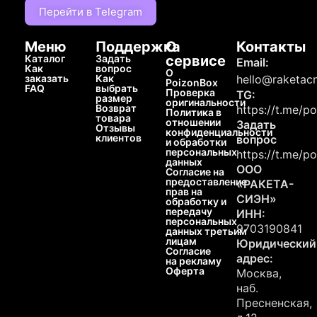
Перейти в Telegram
Меню
Поддержка
О
Контакты
Каталог
Задать
сервисе
Email:
Как
вопрос
О
заказать
Как
hello@raketacn
PoizonBox
FAQ
выбрать
Проверка
TG:
размер
оригинальности
Возврат
https://t.me/p
Политика в
товара
отношении
Задать
Отзывы
конфиденциальности
клиентов
вопрос
и обработки
персональных
https://t.me/p
данных
ООО
Согласие на
предоставление
«РАКЕТА-
прав на
СИЭН»
обработку и
передачу
ИНН:
персональных
9703190841
данных третьим
лицам
Юридический
Согласие
адрес:
на рекламу
Оферта
Москва,
наб.
Пресненская,