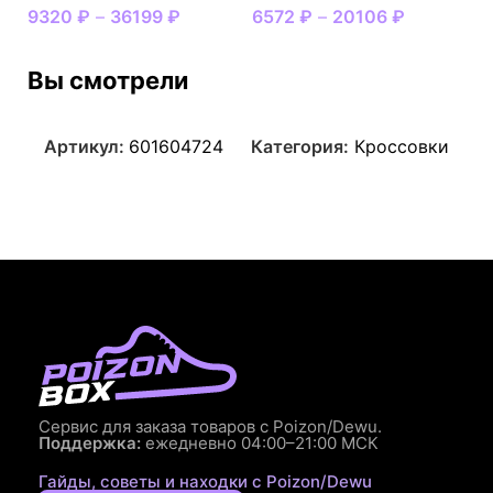
9320
₽
–
36199
₽
6572
₽
–
20106
₽
Вы смотрели
Артикул:
601604724
Категория:
Кроссовки
Сервис для заказа товаров с Poizon/Dewu.
Поддержка:
ежедневно 04:00–21:00 МСК
Гайды, советы и находки с Poizon/Dewu