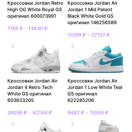
Кроссовки Jordan Retro
Кроссовки Jordan Air
High OG White Royal GS
Jordan 1 Mid Patent
оригинал 600073991
Black White Gold GS
оригинал 146256589
7165
₽
–
13430
₽
10169
₽
–
27727
₽
Кроссовки Jordan Air
Кроссовки Jordan Air
Jordan 4 Retro Tech
Jordan 1 Low White Teal
White GS оригинал
GS оригинал
603633205
622285206
26056
₽
–
42144
₽
9482
₽
–
15559
₽