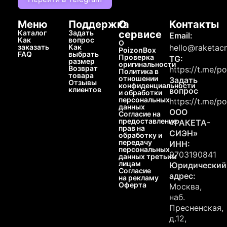
Меню
Поддержка
О
Контакты
Каталог
Задать
сервисе
Email:
Как
вопрос
О
заказать
Как
hello@raketacn
PoizonBox
FAQ
выбрать
Проверка
TG:
размер
оригинальности
Возврат
https://t.me/p
Политика в
товара
отношении
Задать
Отзывы
конфиденциальности
клиентов
вопрос
и обработки
персональных
https://t.me/p
данных
ООО
Согласие на
предоставление
«РАКЕТА-
прав на
СИЭН»
обработку и
передачу
ИНН:
персональных
9703190841
данных третьим
лицам
Юридический
Согласие
адрес:
на рекламу
Оферта
Москва,
наб.
Пресненская,
д.12,