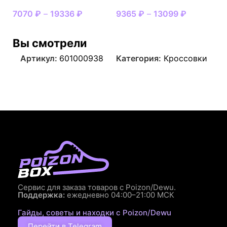
7070
₽
–
19336
₽
9365
₽
–
13099
₽
Вы смотрели
Артикул:
601000938
Категория:
Кроссовки
Сервис для заказа товаров с Poizon/Dewu.
Поддержка:
ежедневно 04:00–21:00 МСК
Гайды, советы и находки с Poizon/Dewu
Перейти в Telegram