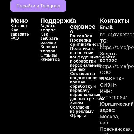
Перейти в Telegram
Меню
Поддержка
О
Контакты
Каталог
Задать
сервисе
Email:
Как
вопрос
О
заказать
Как
hello@raketacn
PoizonBox
FAQ
выбрать
Проверка
TG:
размер
оригинальности
Возврат
https://t.me/p
Политика в
товара
отношении
Задать
Отзывы
конфиденциальности
клиентов
вопрос
и обработки
персональных
https://t.me/p
данных
ООО
Согласие на
предоставление
«РАКЕТА-
прав на
СИЭН»
обработку и
передачу
ИНН:
персональных
9703190841
данных третьим
лицам
Юридический
Согласие
адрес:
на рекламу
Оферта
Москва,
наб.
Пресненская,