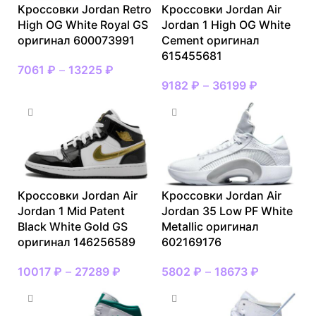
Кроссовки Jordan Retro
Кроссовки Jordan Air
High OG White Royal GS
Jordan 1 High OG White
оригинал 600073991
Cement оригинал
615455681
7061
₽
–
13225
₽
9182
₽
–
36199
₽
Кроссовки Jordan Air
Кроссовки Jordan Air
Jordan 1 Mid Patent
Jordan 35 Low PF White
Black White Gold GS
Metallic оригинал
оригинал 146256589
602169176
10017
₽
–
27289
₽
5802
₽
–
18673
₽