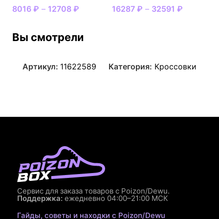
8016
₽
–
12708
₽
16287
₽
–
32591
₽
Вы смотрели
Артикул:
11622589
Категория:
Кроссовки
Сервис для заказа товаров с Poizon/Dewu.
Поддержка:
ежедневно 04:00–21:00 МСК
Гайды, советы и находки с Poizon/Dewu