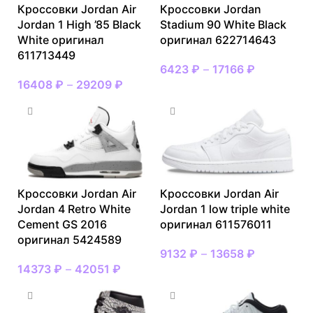
Кроссовки Jordan Air
Кроссовки Jordan
Jordan 1 High ’85 Black
Stadium 90 White Black
White оригинал
оригинал 622714643
611713449
6423
₽
–
17166
₽
16408
₽
–
29209
₽
Кроссовки Jordan Air
Кроссовки Jordan Air
Jordan 4 Retro White
Jordan 1 low triple white
Cement GS 2016
оригинал 611576011
оригинал 5424589
9132
₽
–
13658
₽
14373
₽
–
42051
₽