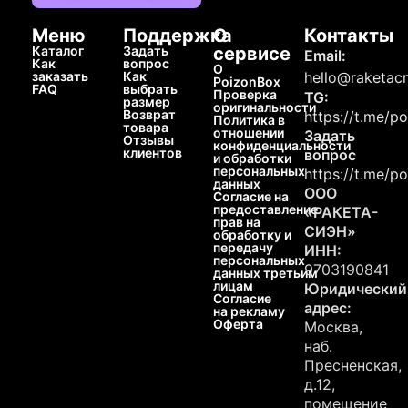
Меню
Поддержка
О
Контакты
Каталог
Задать
сервисе
Email:
Как
вопрос
О
заказать
Как
hello@raketacn
PoizonBox
FAQ
выбрать
Проверка
TG:
размер
оригинальности
Возврат
https://t.me/p
Политика в
товара
отношении
Задать
Отзывы
конфиденциальности
клиентов
вопрос
и обработки
персональных
https://t.me/p
данных
ООО
Согласие на
предоставление
«РАКЕТА-
прав на
СИЭН»
обработку и
передачу
ИНН:
персональных
9703190841
данных третьим
лицам
Юридический
Согласие
адрес:
на рекламу
Оферта
Москва,
наб.
Пресненская,
д.12,
помещение