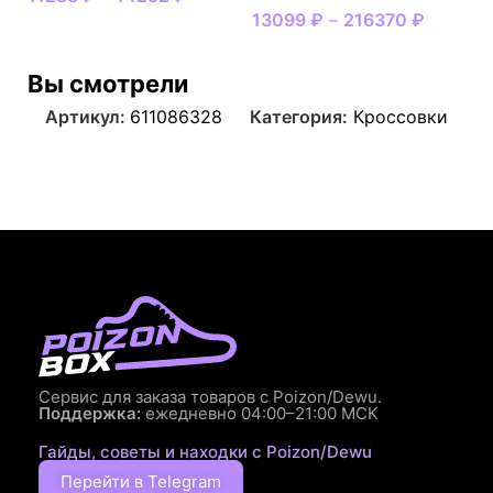
13099
₽
–
216370
₽
Вы смотрели
Артикул:
611086328
Категория:
Кроссовки
Сервис для заказа товаров с Poizon/Dewu.
Поддержка:
ежедневно 04:00–21:00 МСК
Гайды, советы и находки с Poizon/Dewu
Перейти в Telegram