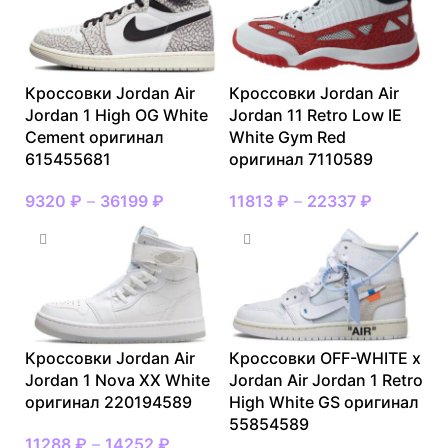
Кроссовки Jordan Air
Кроссовки Jordan Air
Jordan 1 High OG White
Jordan 11 Retro Low IE
Cement оригинал
White Gym Red
615455681
оригинал 7110589
9320
₽
–
36199
₽
11813
₽
–
22337
₽
Кроссовки Jordan Air
Кроссовки OFF-WHITE x
Jordan 1 Nova XX White
Jordan Air Jordan 1 Retro
оригинал 220194589
High White GS оригинал
55854589
11288
₽
–
14252
₽