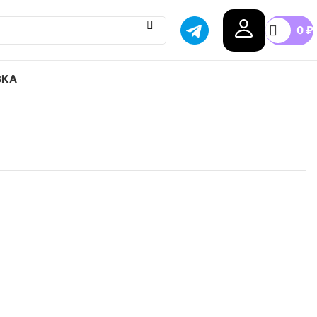
0
₽
ВКА
B Chron slr привозим с гарантией оригинала,
оссии, доступные цены.
38
38.5
40
43
44
44.5
+2