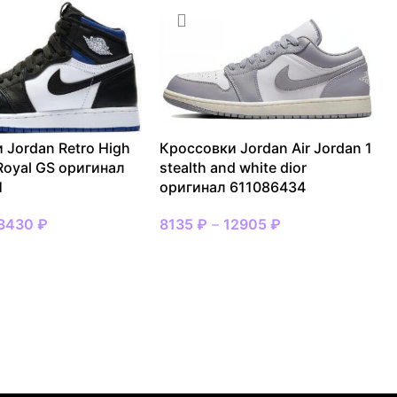
 Jordan Retro High
Кроссовки Jordan Air Jordan 1
Royal GS оригинал
stealth and white dior
1
оригинал 611086434
3430
₽
8135
₽
–
12905
₽