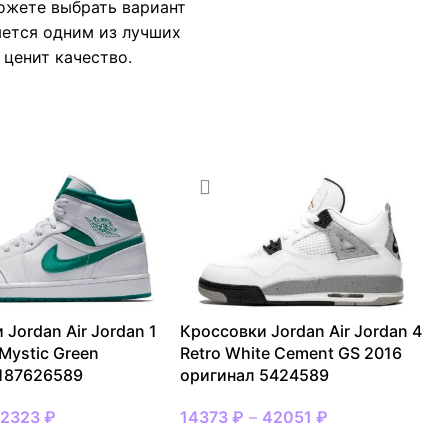
можете выбрать вариант
яется одним из лучших
 ценит качество.
 Jordan Air Jordan 1
Кроссовки Jordan Air Jordan 4
 Mystic Green
Retro White Cement GS 2016
 187626589
оригинал 5424589
22323
₽
14373
₽
–
42051
₽