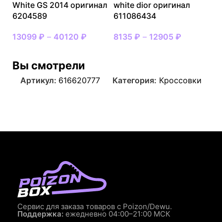
White GS 2014 оригинал
white dior оригинал
6204589
611086434
13099
₽
–
40120
₽
8135
₽
–
12905
₽
Вы смотрели
Артикул:
616620777
Категория:
Кроссовки
Сервис для заказа товаров с Poizon/Dewu.
Поддержка:
ежедневно 04:00–21:00 МСК