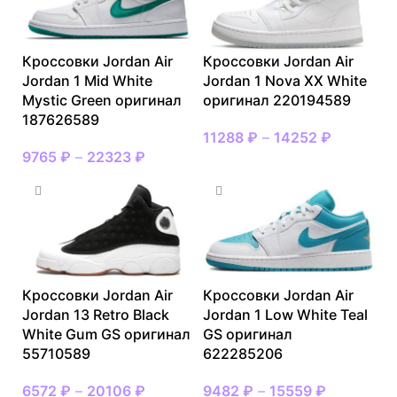
Кроссовки Jordan Air
Кроссовки Jordan Air
Jordan 1 Mid White
Jordan 1 Nova XX White
Mystic Green оригинал
оригинал 220194589
187626589
11288
₽
–
14252
₽
9765
₽
–
22323
₽
Кроссовки Jordan Air
Кроссовки Jordan Air
Jordan 13 Retro Black
Jordan 1 Low White Teal
White Gum GS оригинал
GS оригинал
55710589
622285206
6572
₽
–
20106
₽
9482
₽
–
15559
₽