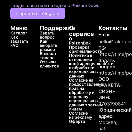
Гайды, советы и находки с Poizon/Dewu
Перейти в Telegram
Меню
Поддержка
О
Контакты
Каталог
Задать
сервисе
Email:
Как
вопрос
О
заказать
Как
hello@raketacn
PoizonBox
FAQ
выбрать
Проверка
TG:
размер
оригинальности
Возврат
https://t.me/p
Политика в
товара
отношении
Задать
Отзывы
конфиденциальности
клиентов
вопрос
и обработки
персональных
https://t.me/p
данных
ООО
Согласие на
предоставление
«РАКЕТА-
прав на
СИЭН»
обработку и
передачу
ИНН:
персональных
9703190841
данных третьим
лицам
Юридический
Согласие
адрес:
на рекламу
Оферта
Москва,
наб.