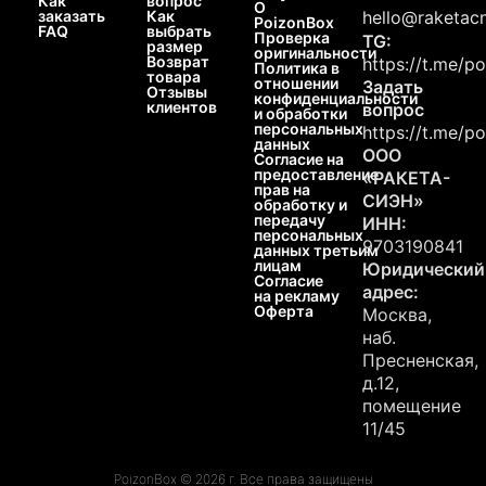
Как
вопрос
О
заказать
Как
hello@raketacn
PoizonBox
FAQ
выбрать
Проверка
TG:
размер
оригинальности
Возврат
https://t.me/p
Политика в
товара
отношении
Задать
Отзывы
конфиденциальности
клиентов
вопрос
и обработки
персональных
https://t.me/p
данных
ООО
Согласие на
предоставление
«РАКЕТА-
прав на
СИЭН»
обработку и
передачу
ИНН:
персональных
9703190841
данных третьим
лицам
Юридический
Согласие
адрес:
на рекламу
Оферта
Москва,
наб.
Пресненская,
д.12,
помещение
11/45
PoizonBox © 2026 г. Все права защищены