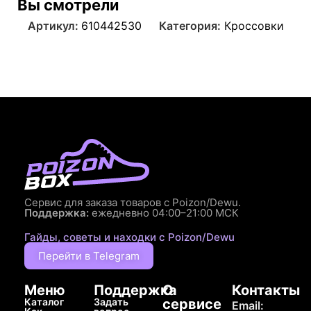
Вы смотрели
Артикул:
610442530
Категория:
Кроссовки
Сервис для заказа товаров с Poizon/Dewu.
Поддержка:
ежедневно 04:00–21:00 МСК
Гайды, советы и находки с Poizon/Dewu
Перейти в Telegram
Меню
Поддержка
О
Контакты
Каталог
Задать
сервисе
Email: