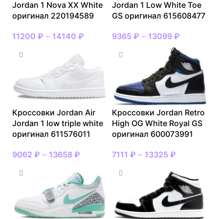
Jordan 1 Nova XX White
Jordan 1 Low White Toe
оригинал 220194589
GS оригинал 615608477
11200
₽
–
14140
₽
9365
₽
–
13099
₽
Кроссовки Jordan Air
Кроссовки Jordan Retro
Jordan 1 low triple white
High OG White Royal GS
оригинал 611576011
оригинал 600073991
9062
₽
–
13658
₽
7111
₽
–
13325
₽