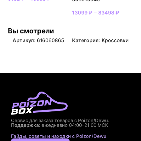
13099
₽
–
83498
₽
Вы смотрели
Артикул:
616060865
Категория:
Кроссовки
Сервис для заказа товаров с Poizon/Dewu.
Поддержка:
ежедневно 04:00–21:00 МСК
Гайды, советы и находки с Poizon/Dewu