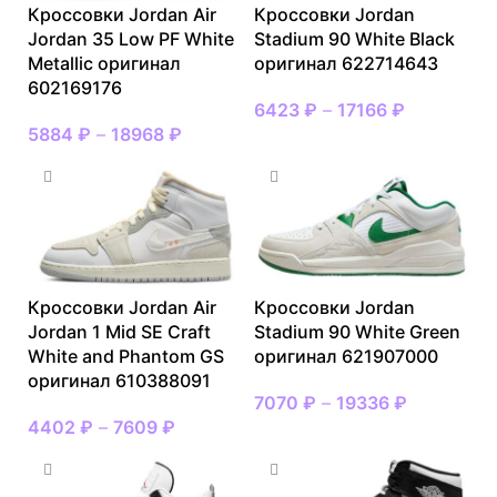
Кроссовки Jordan Air
Кроссовки Jordan
Jordan 35 Low PF White
Stadium 90 White Black
Metallic оригинал
оригинал 622714643
602169176
6423
₽
–
17166
₽
5884
₽
–
18968
₽
Кроссовки Jordan Air
Кроссовки Jordan
Jordan 1 Mid SE Craft
Stadium 90 White Green
White and Phantom GS
оригинал 621907000
оригинал 610388091
7070
₽
–
19336
₽
4402
₽
–
7609
₽