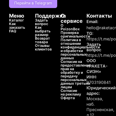
Перейти в Telegram
Меню
Поддержка
О
Контакты
Каталог
Задать
сервисе
Email:
Как
вопрос
О
заказать
Как
hello@raketacn
PoizonBox
FAQ
выбрать
Проверка
TG:
размер
оригинальности
Возврат
https://t.me/p
Политика в
товара
отношении
Задать
Отзывы
конфиденциальности
клиентов
вопрос
и обработки
персональных
https://t.me/p
данных
ООО
Согласие на
предоставление
«РАКЕТА-
прав на
СИЭН»
обработку и
передачу
ИНН:
персональных
9703190841
данных третьим
лицам
Юридический
Согласие
адрес:
на рекламу
Оферта
Москва,
наб.
Пресненская,
д.12,