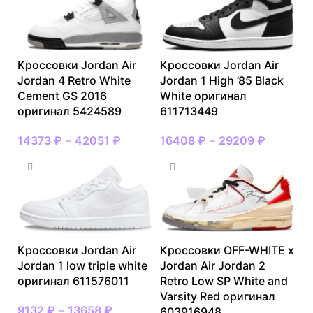
Кроссовки Jordan Air
Кроссовки Jordan Air
Jordan 4 Retro White
Jordan 1 High ’85 Black
Cement GS 2016
White оригинал
оригинал 5424589
611713449
14373
₽
–
42051
₽
16408
₽
–
29209
₽
Кроссовки Jordan Air
Кроссовки OFF-WHITE x
Jordan 1 low triple white
Jordan Air Jordan 2
оригинал 611576011
Retro Low SP White and
Varsity Red оригинал
9132
₽
–
13658
₽
603916948