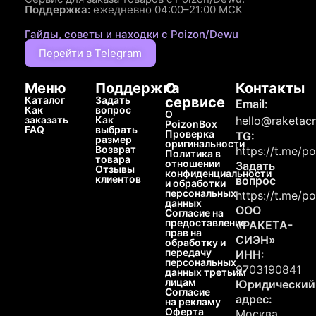
Поддержка:
ежедневно 04:00–21:00 МСК
Гайды, советы и находки с Poizon/Dewu
Перейти в Telegram
Меню
Поддержка
О
Контакты
Каталог
Задать
сервисе
Email:
Как
вопрос
О
заказать
Как
hello@raketacn
PoizonBox
FAQ
выбрать
Проверка
TG:
размер
оригинальности
Возврат
https://t.me/p
Политика в
товара
отношении
Задать
Отзывы
конфиденциальности
клиентов
вопрос
и обработки
персональных
https://t.me/p
данных
ООО
Согласие на
предоставление
«РАКЕТА-
прав на
СИЭН»
обработку и
передачу
ИНН:
персональных
9703190841
данных третьим
лицам
Юридический
Согласие
адрес:
на рекламу
Оферта
Москва,