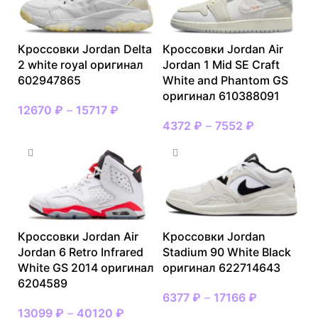
Кроссовки Jordan Delta
Кроссовки Jordan Air
2 white royal оригинал
Jordan 1 Mid SE Craft
602947865
White and Phantom GS
оригинал 610388091
12670
₽
–
15717
₽
4372
₽
–
7552
₽
Кроссовки Jordan Air
Кроссовки Jordan
Jordan 6 Retro Infrared
Stadium 90 White Black
White GS 2014 оригинал
оригинал 622714643
6204589
6377
₽
–
17166
₽
13099
₽
–
40120
₽