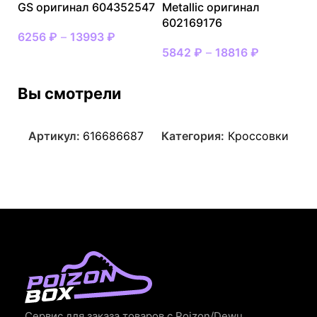
GS оригинал 604352547
Metallic оригинал
602169176
6256
₽
–
13993
₽
5842
₽
–
18816
₽
Вы смотрели
Артикул:
616686687
Категория:
Кроссовки
Сервис для заказа товаров с Poizon/Dewu.