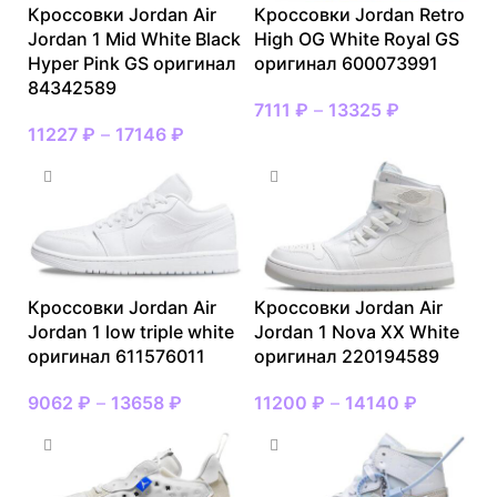
Кроссовки Jordan Air
Кроссовки Jordan Retro
Jordan 1 Mid White Black
High OG White Royal GS
Hyper Pink GS оригинал
оригинал 600073991
84342589
7111
₽
–
13325
₽
11227
₽
–
17146
₽
Кроссовки Jordan Air
Кроссовки Jordan Air
Jordan 1 low triple white
Jordan 1 Nova XX White
оригинал 611576011
оригинал 220194589
9062
₽
–
13658
₽
11200
₽
–
14140
₽