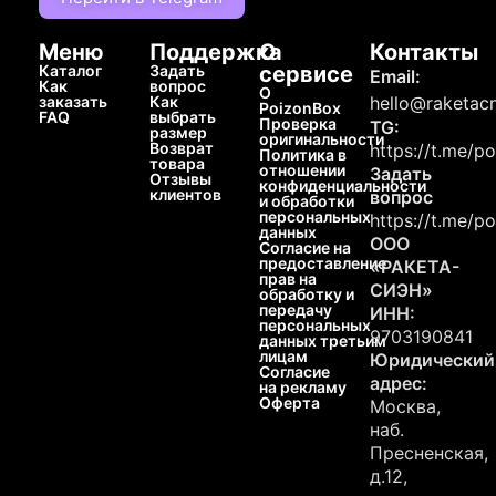
Меню
Поддержка
О
Контакты
Каталог
Задать
сервисе
Email:
Как
вопрос
О
заказать
Как
hello@raketacn
PoizonBox
FAQ
выбрать
Проверка
TG:
размер
оригинальности
Возврат
https://t.me/p
Политика в
товара
отношении
Задать
Отзывы
конфиденциальности
клиентов
вопрос
и обработки
персональных
https://t.me/p
данных
ООО
Согласие на
предоставление
«РАКЕТА-
прав на
СИЭН»
обработку и
передачу
ИНН:
персональных
9703190841
данных третьим
лицам
Юридический
Согласие
адрес:
на рекламу
Оферта
Москва,
наб.
Пресненская,
д.12,