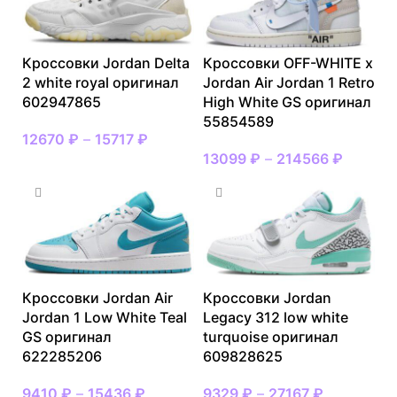
Кроссовки Jordan Delta
Кроссовки OFF-WHITE x
2 white royal оригинал
Jordan Air Jordan 1 Retro
602947865
High White GS оригинал
55854589
12670
₽
–
15717
₽
13099
₽
–
214566
₽
Кроссовки Jordan Air
Кроссовки Jordan
Jordan 1 Low White Teal
Legacy 312 low white
GS оригинал
turquoise оригинал
622285206
609828625
9410
₽
–
15436
₽
9329
₽
–
27167
₽