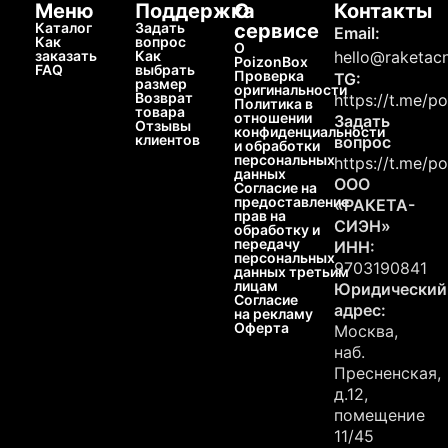
Меню
Поддержка
О
Контакты
Каталог
Задать
сервисе
Email:
Как
вопрос
О
заказать
Как
hello@raketacn
PoizonBox
FAQ
выбрать
Проверка
TG:
размер
оригинальности
Возврат
https://t.me/p
Политика в
товара
отношении
Задать
Отзывы
конфиденциальности
клиентов
вопрос
и обработки
персональных
https://t.me/p
данных
ООО
Согласие на
предоставление
«РАКЕТА-
прав на
СИЭН»
обработку и
передачу
ИНН:
персональных
9703190841
данных третьим
лицам
Юридический
Согласие
адрес:
на рекламу
Оферта
Москва,
наб.
Пресненская,
д.12,
помещение
11/45