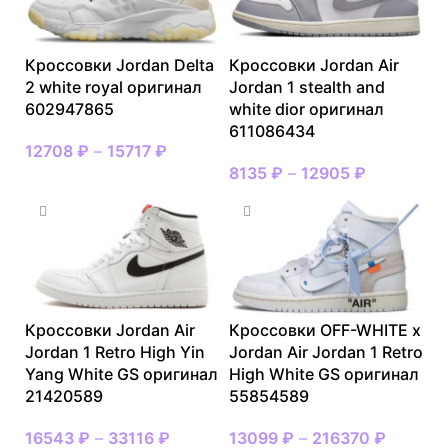
Кроссовки Jordan Delta
Кроссовки Jordan Air
2 white royal оригинал
Jordan 1 stealth and
602947865
white dior оригинал
611086434
12708
₽
–
15717
₽
8135
₽
–
12905
₽
Кроссовки Jordan Air
Кроссовки OFF-WHITE x
Jordan 1 Retro High Yin
Jordan Air Jordan 1 Retro
Yang White GS оригинал
High White GS оригинал
21420589
55854589
16543
₽
–
33116
₽
13099
₽
–
216370
₽