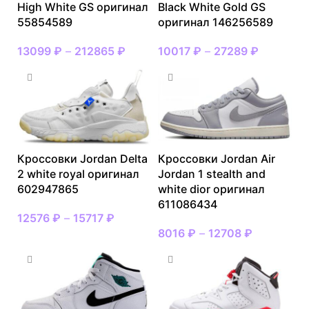
High White GS оригинал
Black White Gold GS
55854589
оригинал 146256589
13099
₽
–
212865
₽
10017
₽
–
27289
₽
Кроссовки Jordan Delta
Кроссовки Jordan Air
2 white royal оригинал
Jordan 1 stealth and
602947865
white dior оригинал
611086434
12576
₽
–
15717
₽
8016
₽
–
12708
₽