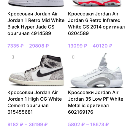
Кроссовки Jordan Air
Кроссовки Jordan Air
Jordan 1 Retro Mid White
Jordan 6 Retro Infrared
Black Hyper Jade GS
White GS 2014 оригинал
оригинал 4914589
6204589
7335
₽
–
29808
₽
13099
₽
–
40120
₽
Кроссовки Jordan Air
Кроссовки Jordan Air
Jordan 1 High OG White
Jordan 35 Low PF White
Cement оригинал
Metallic оригинал
615455681
602169176
9182
₽
–
36199
₽
5802
₽
–
18673
₽