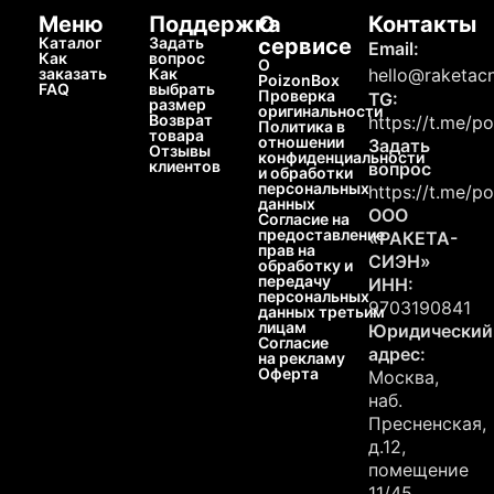
Меню
Поддержка
О
Контакты
Каталог
Задать
сервисе
Email:
Как
вопрос
О
заказать
Как
hello@raketacn
PoizonBox
FAQ
выбрать
Проверка
TG:
размер
оригинальности
Возврат
https://t.me/p
Политика в
товара
отношении
Задать
Отзывы
конфиденциальности
клиентов
вопрос
и обработки
персональных
https://t.me/p
данных
ООО
Согласие на
предоставление
«РАКЕТА-
прав на
СИЭН»
обработку и
передачу
ИНН:
персональных
9703190841
данных третьим
лицам
Юридический
Согласие
адрес:
на рекламу
Оферта
Москва,
наб.
Пресненская,
д.12,
помещение
11/45