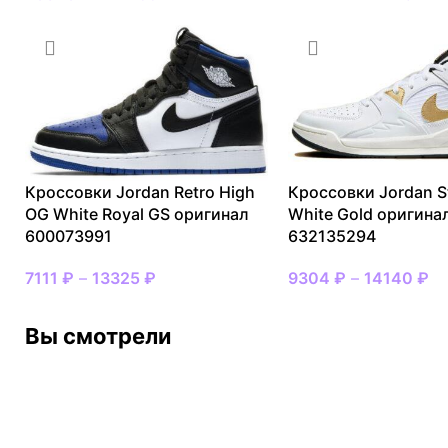
Кроссовки Jordan Retro High
Кроссовки Jordan S
OG White Royal GS оригинал
White Gold оригина
600073991
632135294
7111
₽
–
13325
₽
9304
₽
–
14140
₽
Вы смотрели