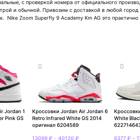
нальные, с проверкой номера от официального произво
трой и обычной. Привозим с доставкой в любой город 
к. Nike Zoom Superfly 9 Academy Km AG это практично
r Jordan 1
Кроссовки Jordan Air Jordan 6
Кроссовки
er Pink GS
Retro Infrared White GS 2014
White Bla
оригинал 6204589
62271464
13099
₽
–
40120
₽
6377
₽
–
1