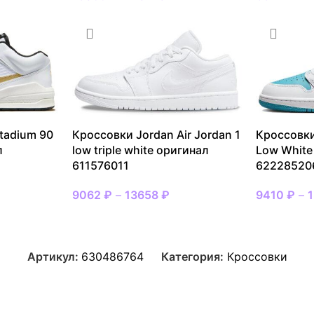
tadium 90
Кроссовки Jordan Air Jordan 1
Кроссовки
л
low triple white оригинал
Low White
611576011
62228520
9062
₽
–
13658
₽
9410
₽
–
Артикул:
630486764
Категория:
Кроссовки