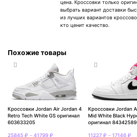
цена. Кроссовки только ориги
выбрать вариант доставки быс
из лучших вариантов кроссово
кто ценит качество.
Похожие товары
Кроссовки Jordan Air Jordan 4
Кроссовки Jordan Ai
Retro Tech White GS оригинал
Mid White Black Hyp
603633205
оригинал 84342589
25845
₽
–
41799
₽
11227
₽
–
17146
₽