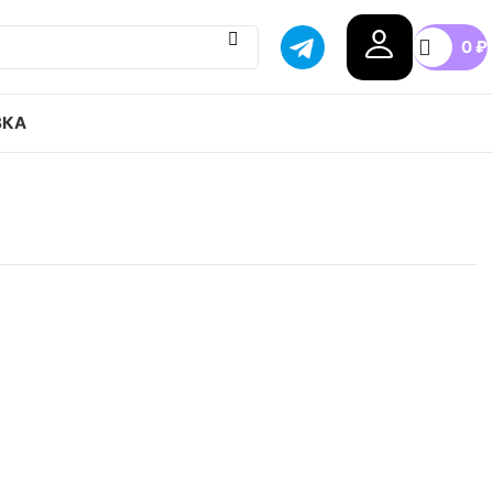
0
₽
ВКА
Zoom Superfly 9 Academy Km AG привозим с
тавка в любой город России, доступные цены.
0
40.5
41
42
42.5
43
+6