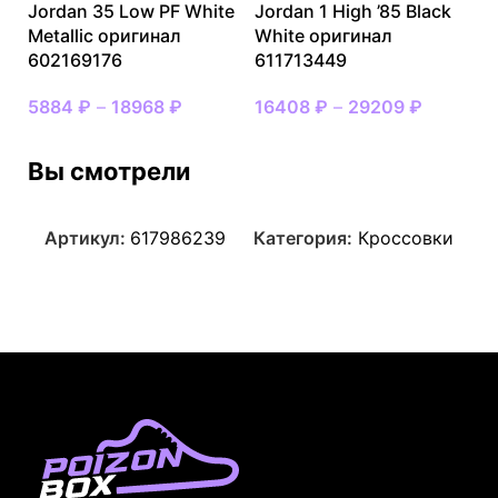
Jordan 35 Low PF White
Jordan 1 High ’85 Black
Metallic оригинал
White оригинал
602169176
611713449
5884
₽
–
18968
₽
16408
₽
–
29209
₽
Вы смотрели
Артикул:
617986239
Категория:
Кроссовки