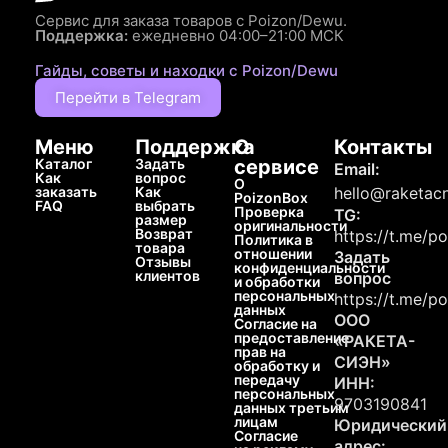
Сервис для заказа товаров с Poizon/Dewu.
Поддержка:
ежедневно 04:00–21:00 МСК
Гайды, советы и находки с Poizon/Dewu
Перейти в Telegram
Меню
Поддержка
О
Контакты
Каталог
Задать
сервисе
Email:
Как
вопрос
О
заказать
Как
hello@raketacn
PoizonBox
FAQ
выбрать
Проверка
TG:
размер
оригинальности
Возврат
https://t.me/p
Политика в
товара
отношении
Задать
Отзывы
конфиденциальности
клиентов
вопрос
и обработки
персональных
https://t.me/p
данных
ООО
Согласие на
предоставление
«РАКЕТА-
прав на
СИЭН»
обработку и
передачу
ИНН:
персональных
9703190841
данных третьим
лицам
Юридический
Согласие
адрес: