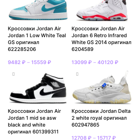
Кроссовки Jordan Air
Кроссовки Jordan Air
Jordan 1 Low White Teal
Jordan 6 Retro Infrared
GS оригинал
White GS 2014 оригинал
622285206
6204589
9482
₽
–
15559
₽
13099
₽
–
40120
₽
Кроссовки Jordan Air
Кроссовки Jordan Delta
Jordan 1 mid se asw
2 white royal оригинал
black and white
602947865
оригинал 601399311
12708
₽
–
15717
₽