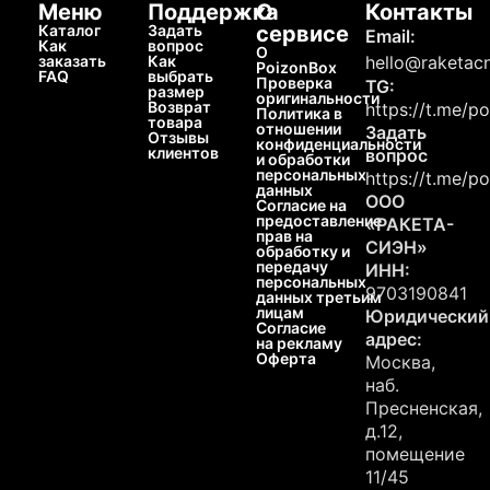
Меню
Поддержка
О
Контакты
Каталог
Задать
сервисе
Email:
Как
вопрос
О
заказать
Как
hello@raketacn
PoizonBox
FAQ
выбрать
Проверка
TG:
размер
оригинальности
Возврат
https://t.me/p
Политика в
товара
отношении
Задать
Отзывы
конфиденциальности
клиентов
вопрос
и обработки
персональных
https://t.me/p
данных
ООО
Согласие на
предоставление
«РАКЕТА-
прав на
СИЭН»
обработку и
передачу
ИНН:
персональных
9703190841
данных третьим
лицам
Юридический
Согласие
адрес:
на рекламу
Оферта
Москва,
наб.
Пресненская,
д.12,
помещение
11/45