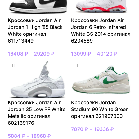
Кроссовки Jordan Air
Кроссовки Jordan Air
Jordan 1 High ’85 Black
Jordan 6 Retro Infrared
White оригинал
White GS 2014 оригинал
611713449
6204589
16408
₽
–
29209
₽
13099
₽
–
40120
₽
Кроссовки Jordan Air
Кроссовки Jordan
Jordan 35 Low PF White
Stadium 90 White Green
Metallic оригинал
оригинал 621907000
602169176
7070
₽
–
19336
₽
5884
₽
–
18968
₽