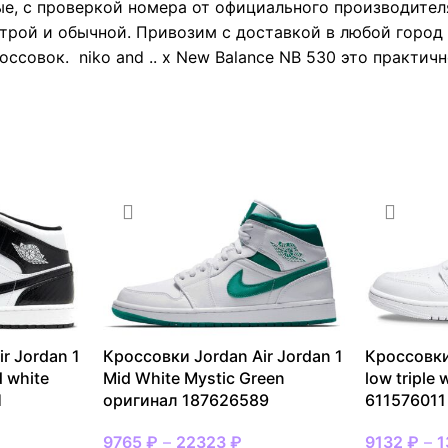
е, с проверкой номера от официального производител
трой и обычной. Привозим с доставкой в любой город 
ссовок. niko and .. x New Balance NB 530 это практич
r Jordan 1
Кроссовки Jordan Air Jordan 1
Кроссовки
d white
Mid White Mystic Green
low triple
1
оригинал 187626589
611576011
9765
₽
–
22323
₽
9132
₽
–
1