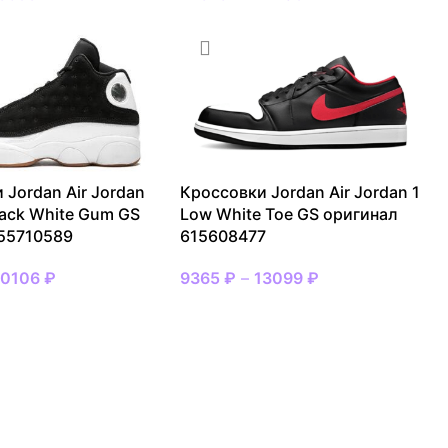
 Jordan Air Jordan
Кроссовки Jordan Air Jordan 1
lack White Gum GS
Low White Toe GS оригинал
55710589
615608477
20106
₽
9365
₽
–
13099
₽