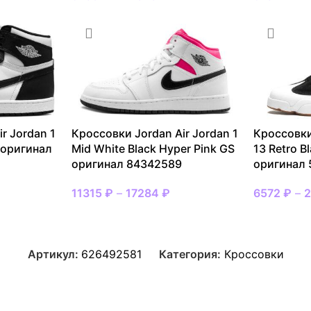
r Jordan 1
Кроссовки Jordan Air Jordan 1
Кроссовки
e оригинал
Mid White Black Hyper Pink GS
13 Retro B
оригинал 84342589
оригинал 
11315
₽
–
17284
₽
6572
₽
–
Артикул:
626492581
Категория:
Кроссовки