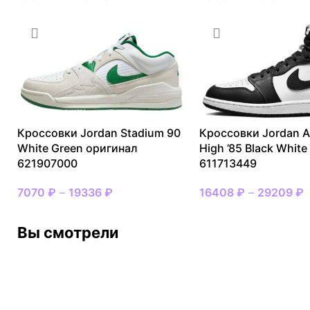
Кроссовки Jordan Stadium 90
Кроссовки Jordan Ai
White Green оригинал
High ’85 Black Whit
621907000
611713449
7070
₽
–
19336
₽
16408
₽
–
29209
₽
Вы смотрели