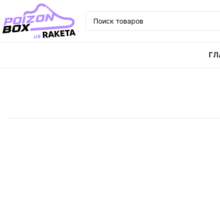
ГЛ
Главная
Кроссовки
Кроссовки niko and .. x New 