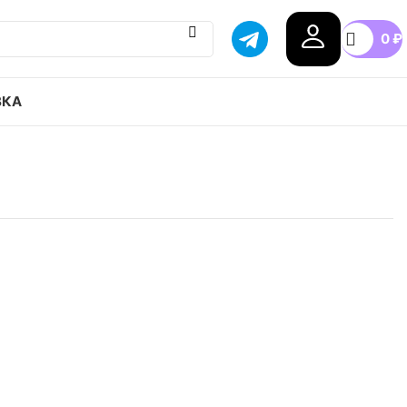
0
₽
ВКА
nd .. x New Balance NB 530 привозим с гарантией
бой город России, доступные цены.
38
40
40.5
41.5
42
+4