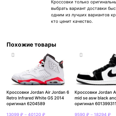
Кроссовки только оригинальны
выбрать вариант доставки быс
одним из лучших вариантов кро
кто ценит качество.
Похожие товары
Кроссовки Jordan Air Jordan 6
Кроссовки Jordan Ai
Retro Infrared White GS 2014
mid se asw black an
оригинал 6204589
оригинал 60139931
13099
₽
–
40120
₽
9590
₽
–
18294
₽