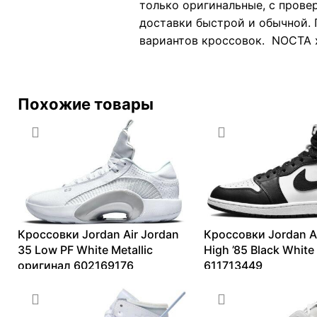
только оригинальные, с прове
доставки быстрой и обычной. 
вариантов кроссовок. NOCTA x 
Похожие товары
Кроссовки Jordan Air Jordan
Кроссовки Jordan Ai
35 Low PF White Metallic
High ’85 Black Whit
оригинал 602169176
611713449
5802
₽
–
18674
₽
16155
₽
–
28749
₽