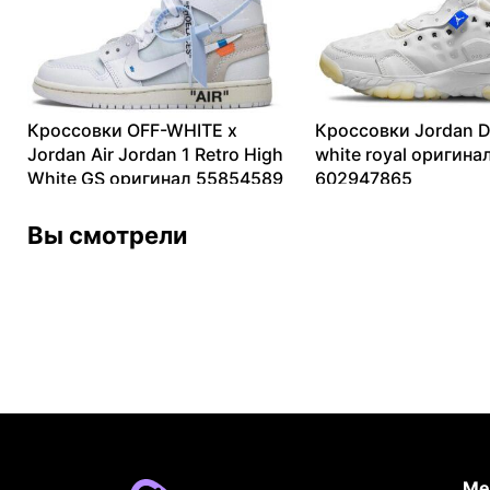
Кроссовки OFF-WHITE x
Кроссовки Jordan D
Jordan Air Jordan 1 Retro High
white royal оригина
White GS оригинал 55854589
602947865
13099
₽
–
212877
₽
12576
₽
–
15717
₽
Вы смотрели
Ме