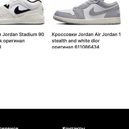
 Jordan Stadium 90
Кроссовки Jordan Air Jordan 1
ck оригинал
stealth and white dior
3
оригинал 611086434
17166
₽
8016
₽
–
12709
₽
сервисе
Контакты