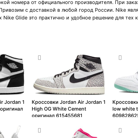
ркой номера от официального производителя. При зака
Привозим с доставкой в любой город России. Nike явл
Nike Glide это практично и удобное решение для тех к
r Jordan 1
Кроссовки Jordan Air Jordan 1
Кроссовки
e оригинал
High OG White Cement
low white 
оригинал 615455681
60982862
9183
₽
–
36199
₽
9262
₽
–