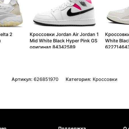
elta 2
Кроссовки Jordan Air Jordan 1
Кроссовки
л
Mid White Black Hyper Pink GS
White Bla
оригинал 84342589
62271464
11145
₽
–
17017
₽
6333
₽
–
Артикул:
626851970
Категория:
Кроссовки
ню
Поддержка
О 