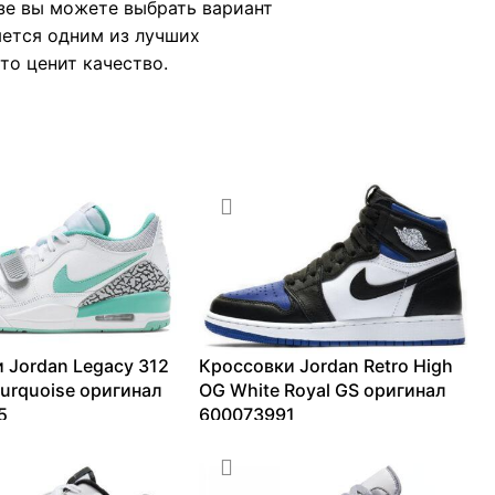
зе вы можете выбрать вариант
яется одним из лучших
то ценит качество.
 Jordan Legacy 312
Кроссовки Jordan Retro High
turquoise оригинал
OG White Royal GS оригинал
5
600073991
26959
₽
7062
₽
–
13226
₽