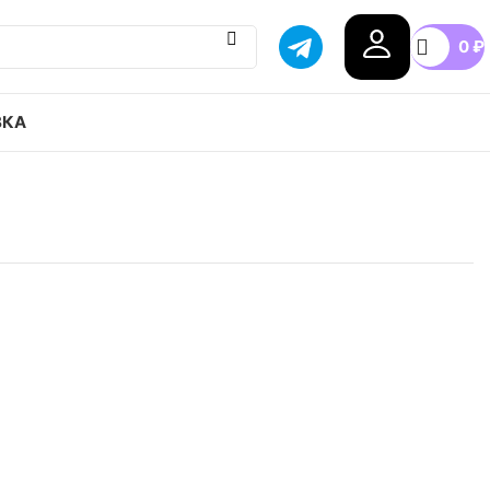
0
₽
ВКА
 x Nike Glide привозим с гарантией оригинала,
оссии, доступные цены.
38
38.5
39
40
40.5
41
+7