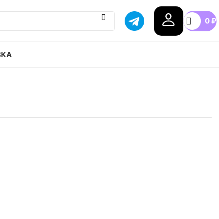
0
₽
ВКА
HITE x Nike Air Force 1 Low 07 MCA привозим с
тавка в любой город России, доступные цены.
0
40.5
41
42
42.5
43
+6