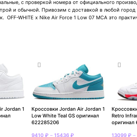
нальные, с проверкой номера от официального произво
трой и обычной. Привозим с доставкой в любой город 
. OFF-WHITE x Nike Air Force 1 Low 07 MCA это практи
r Jordan 1
Кроссовки Jordan Air Jordan 1
Кроссовки
гинал
Low White Teal GS оригинал
Retro Infr
622285206
оригинал
9410
₽
–
15436
₽
13099
₽