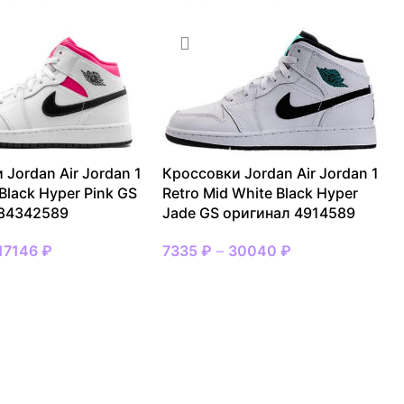
 Jordan Air Jordan 1
Кроссовки Jordan Air Jordan 1
Black Hyper Pink GS
Retro Mid White Black Hyper
 84342589
Jade GS оригинал 4914589
17146
₽
7335
₽
–
30040
₽