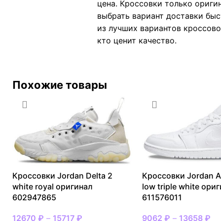
цена. Кроссовки только ориги
выбрать вариант доставки быс
из лучших вариантов кроссовок
кто ценит качество.
Похожие товары
Кроссовки Jordan Delta 2
Кроссовки Jordan Ai
white royal оригинал
low triple white ори
602947865
611576011
12670
₽
–
15717
₽
9062
₽
–
13658
₽