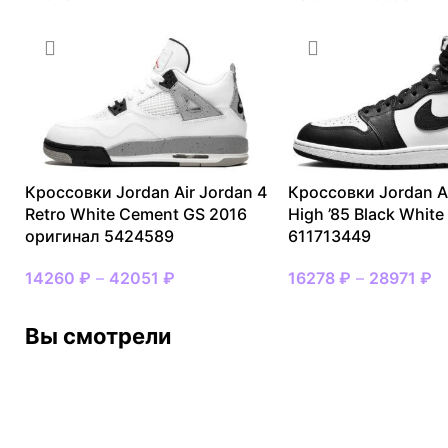
Кроссовки Jordan Air Jordan 4
Кроссовки Jordan Ai
Retro White Cement GS 2016
High ’85 Black Whit
оригинал 5424589
611713449
14260
₽
–
42051
₽
16278
₽
–
28971
₽
Вы смотрели