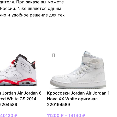
дителя. При заказе вы можете
России. Nike является одним
чно и удобное решение для тех
 Jordan Air Jordan 6
Кроссовки Jordan Air Jordan 1
ared White GS 2014
Nova XX White оригинал
 6204589
220194589
–
40120
₽
11200
₽
–
14140
₽