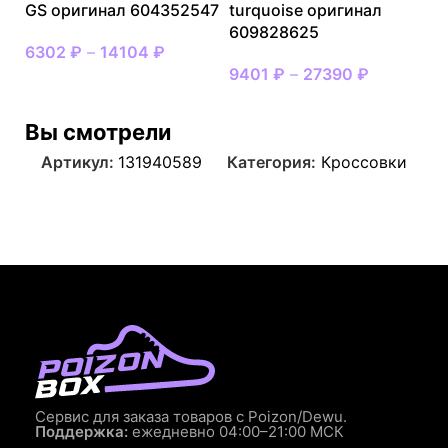
GS оригинал 604352547
turquoise оригинал
609828625
6302
₽
–
14104
₽
9401
₽
–
27390
₽
Вы смотрели
Артикул:
131940589
Категория:
Кроссовки
Сервис для заказа товаров с Poizon/Dewu.
Поддержка:
ежедневно 04:00–21:00 МСК