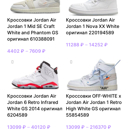
Кроссовки Jordan Air
Кроссовки Jordan Air
Jordan 1 Mid SE Craft
Jordan 1 Nova XX White
White and Phantom GS
оригинал 220194589
оригинал 610388091
11288
₽
–
14252
₽
4402
₽
–
7609
₽
Кроссовки Jordan Air
Кроссовки OFF-WHITE x
Jordan 6 Retro Infrared
Jordan Air Jordan 1 Retro
White GS 2014 оригинал
High White GS оригинал
6204589
55854589
13099
₽
–
40120
₽
13099
₽
–
216370
₽