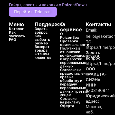
Гайды, советы и находки с Poizon/Dewu
Перейти в Telegram
Меню
Поддержка
О
Контакты
Каталог
Задать
сервисе
Email:
Как
вопрос
О
заказать
Как
hello@raketacn
PoizonBox
FAQ
выбрать
Проверка
TG:
размер
оригинальности
Возврат
https://t.me/p
Политика в
товара
отношении
Задать
Отзывы
конфиденциальности
клиентов
вопрос
и обработки
персональных
https://t.me/p
данных
ООО
Согласие на
предоставление
«РАКЕТА-
прав на
СИЭН»
обработку и
передачу
ИНН:
персональных
9703190841
данных третьим
лицам
Юридический
Согласие
адрес:
на рекламу
Оферта
Москва,
наб.