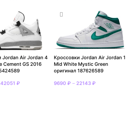
 Jordan Air Jordan 4
Кроссовки Jordan Air Jordan 1
te Cement GS 2016
Mid White Mystic Green
 5424589
оригинал 187626589
–
42051
₽
9690
₽
–
22143
₽