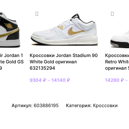
r Jordan 1
Кроссовки Jordan Stadium 90
Кроссовки
ite Gold GS
White Gold оригинал
Retro Whi
9
632135294
оригинал
9304
₽
–
14140
₽
14260
₽
Артикул:
603886195
Категория:
Кроссовки