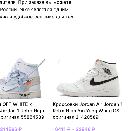
дителя. При заказе вы можете
России. Nike является одним
чно и удобное решение для тех
 OFF-WHITE x
Кроссовки Jordan Air Jordan 1
 Jordan 1 Retro High
Retro High Yin Yang White GS
оригинал 55854589
оригинал 21420589
–
214566
₽
16411
₽
–
32846
₽