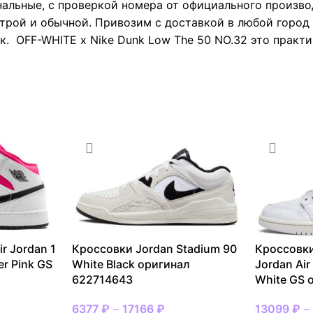
нальные, с проверкой номера от официального произво
трой и обычной. Привозим с доставкой в любой город 
к. OFF-WHITE x Nike Dunk Low The 50 NO.32 это практи
r Jordan 1
Кроссовки Jordan Stadium 90
Кроссовки
er Pink GS
White Black оригинал
Jordan Air
622714643
White GS 
6377
₽
–
17166
₽
13099
₽