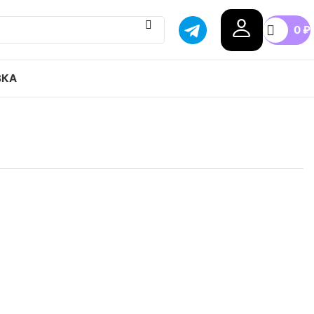
0
₽
ВКА
HITE x Nike Dunk Low The 50 NO.32 привозим с
тавка в любой город России, доступные цены.
44.5