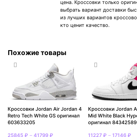
цена. Кроссовки только ориги
выбрать вариант доставки быс
из лучших вариантов кроссово
кто ценит качество.
Похожие товары
Кроссовки Jordan Air Jordan 4
Кроссовки Jordan Ai
Retro Tech White GS оригинал
Mid White Black Hyp
603633205
оригинал 84342589
25845
₽
–
41799
₽
11227
₽
–
17146
₽