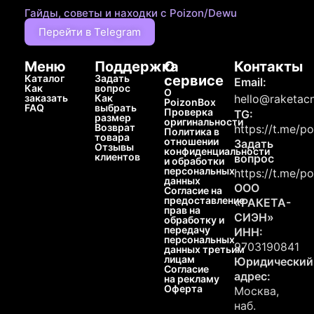
Гайды, советы и находки с Poizon/Dewu
Перейти в Telegram
Меню
Поддержка
О
Контакты
Каталог
Задать
сервисе
Email:
Как
вопрос
О
заказать
Как
hello@raketacn
PoizonBox
FAQ
выбрать
Проверка
TG:
размер
оригинальности
Возврат
https://t.me/p
Политика в
товара
отношении
Задать
Отзывы
конфиденциальности
клиентов
вопрос
и обработки
персональных
https://t.me/p
данных
ООО
Согласие на
предоставление
«РАКЕТА-
прав на
СИЭН»
обработку и
передачу
ИНН:
персональных
9703190841
данных третьим
лицам
Юридический
Согласие
адрес:
на рекламу
Оферта
Москва,
наб.