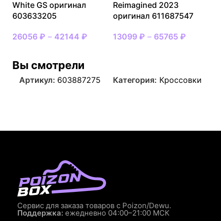
White GS оригинал
Reimagined 2023
603633205
оригинал 611687547
26056
₽
–
42144
₽
13099
₽
–
65765
₽
Вы смотрели
Артикул:
603887275
Категория:
Кроссовки
Сервис для заказа товаров с Poizon/Dewu.
Поддержка:
ежедневно 04:00–21:00 МСК