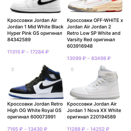
Кроссовки Jordan Air
Кроссовки OFF-WHITE x
Jordan 1 Mid White Black
Jordan Air Jordan 2
Hyper Pink GS оригинал
Retro Low SP White and
84342589
Varsity Red оригинал
603916948
11315
₽
–
17284
₽
13099
₽
–
83498
₽
Кроссовки Jordan Retro
Кроссовки Jordan Air
High OG White Royal GS
Jordan 1 Nova XX White
оригинал 600073991
оригинал 220194589
7165
₽
–
13430
₽
11288
₽
–
14252
₽