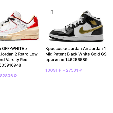
 OFF-WHITE x
Кроссовки Jordan Air Jordan 1
 Jordan 2 Retro Low
Mid Patent Black White Gold GS
nd Varsity Red
оригинал 146256589
 603916948
10091
₽
–
27501
₽
–
82806
₽