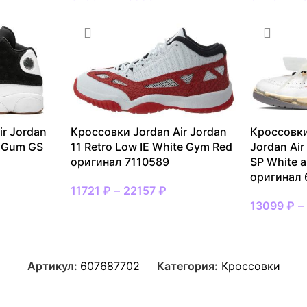
ir Jordan
Кроссовки Jordan Air Jordan
Кроссовки
e Gum GS
11 Retro Low IE White Gym Red
Jordan Air
оригинал 7110589
SP White a
оригинал
11721
₽
–
22157
₽
13099
₽
Артикул:
607687702
Категория:
Кроссовки