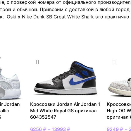
е, с проверкой номера от официального производител
трой и обычной. Привозим с доставкой в любой город 
. Oski x Nike Dunk SB Great White Shark это практично
ir Jordan
Кроссовки Jordan Air Jordan 1
Кроссовки
llic
Mid White Royal GS оригинал
High OG W
6
604352547
оригинал 
6256
₽
–
13993
₽
9249
₽
–