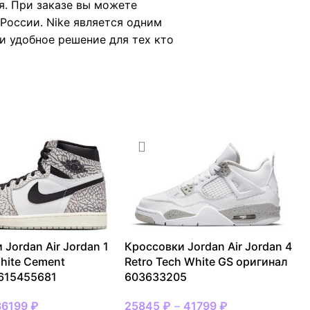
я. При заказе вы можете
России. Nike является одним
 и удобное решение для тех кто
 Jordan Air Jordan 1
Кроссовки Jordan Air Jordan 4
hite Cement
Retro Tech White GS оригинал
615455681
603633205
36199
₽
25845
₽
–
41799
₽