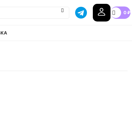
0
₽
ВКА
 Nike Dunk SB Great White Shark привозим с
тавка в любой город России, доступные цены.
.5
38
38.5
39
40
40.5
+9