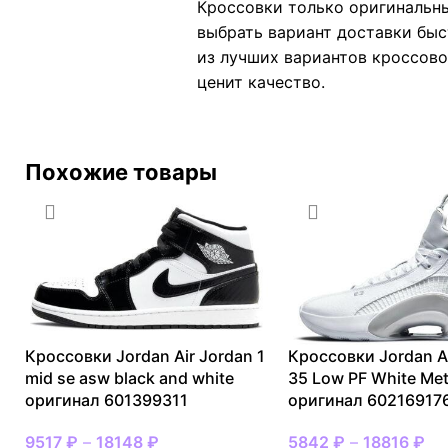
Кроссовки только оригинальны
выбрать вариант доставки быс
из лучших вариантов кроссовок
ценит качество.
Похожие товары
Кроссовки Jordan Air Jordan 1
Кроссовки Jordan A
mid se asw black and white
35 Low PF White Meta
оригинал 601399311
оригинал 60216917
9517
₽
–
18148
₽
5842
₽
–
18816
₽