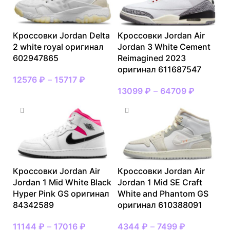
Кроссовки Jordan Delta
Кроссовки Jordan Air
2 white royal оригинал
Jordan 3 White Cement
602947865
Reimagined 2023
оригинал 611687547
12576
₽
–
15717
₽
13099
₽
–
64709
₽
Кроссовки Jordan Air
Кроссовки Jordan Air
Jordan 1 Mid White Black
Jordan 1 Mid SE Craft
Hyper Pink GS оригинал
White and Phantom GS
84342589
оригинал 610388091
11144
₽
–
17016
₽
4344
₽
–
7499
₽