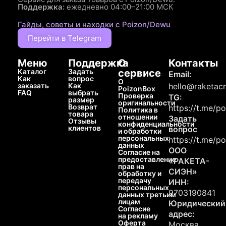
Поддержка:
ежедневно 04:00–21:00 МСК
Гайды, советы и находки с Poizon/Dewu
Перейти в Telegram
Меню
Поддержка
О
Контакты
Каталог
Задать
сервисе
Email:
Как
вопрос
О
заказать
Как
hello@raketacn
PoizonBox
FAQ
выбрать
Проверка
TG:
размер
оригинальности
Возврат
https://t.me/p
Политика в
товара
отношении
Задать
Отзывы
конфиденциальности
клиентов
вопрос
и обработки
персональных
https://t.me/p
данных
ООО
Согласие на
предоставление
«РАКЕТА-
прав на
СИЭН»
обработку и
передачу
ИНН:
персональных
9703190841
данных третьим
лицам
Юридический
Согласие
адрес:
на рекламу
Оферта
Москва,