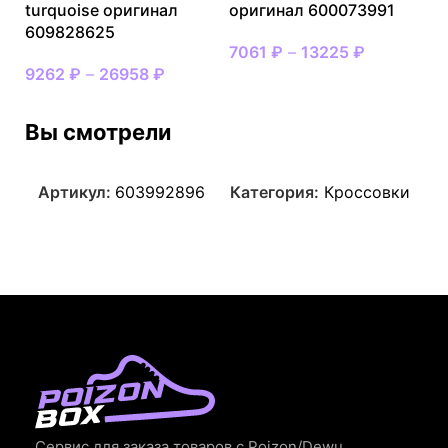
turquoise оригинал
оригинал 600073991
609828625
7061
₽
–
13225
₽
9262
₽
–
26958
₽
Вы смотрели
Артикул:
603992896
Категория:
Кроссовки
Сервис для заказа товаров с Poizon/Dewu.