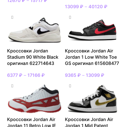
12670
₽
–
15717
₽
13099
₽
–
40120
₽
Кроссовки Jordan
Кроссовки Jordan Air
Stadium 90 White Black
Jordan 1 Low White Toe
оригинал 622714643
GS оригинал 615608477
6377
₽
–
17166
₽
9365
₽
–
13099
₽
Кроссовки Jordan Air
Кроссовки Jordan Air
Jordan 11 Retro Low IE
Jordan 1 Mid Patent