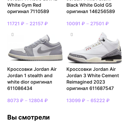
White Gym Red
Black White Gold GS
оригинал 7110589
оригинал 146256589
11721
₽
–
22157
₽
10091
₽
–
27501
₽
Кроссовки Jordan Air
Кроссовки Jordan Air
Jordan 1 stealth and
Jordan 3 White Cement
white dior оригинал
Reimagined 2023
611086434
оригинал 611687547
8073
₽
–
12804
₽
13099
₽
–
65222
₽
Вы смотрели