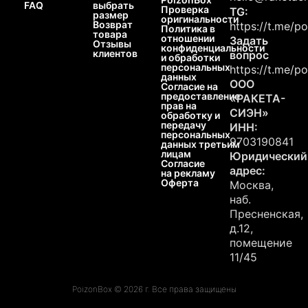
FAQ
выбрать
Проверка
TG:
размер
оригинальности
Возврат
https://t.me/p
Политика в
товара
отношении
Задать
Отзывы
конфиденциальности
клиентов
вопрос
и обработки
персональных
https://t.me/p
данных
ООО
Согласие на
предоставление
«РАКЕТА-
прав на
СИЭН»
обработку и
передачу
ИНН:
персональных
9703190841
данных третьим
лицам
Юридический
Согласие
адрес:
на рекламу
Оферта
Москва,
наб.
Пресненская,
д.12,
помещение
11/45
PoizonBox © 2026 г. Все права защищены