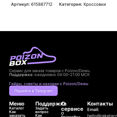
Артикул:
615887712
Категория:
Кроссовки
Сервис для заказа товаров с Poizon/Dewu.
Поддержка:
ежедневно 04:00–21:00 МСК
Гайды, советы и находки с Poizon/Dewu
Перейти в Telegram
Меню
Поддержка
О
Контакты
Каталог
Задать
сервисе
Email:
Как
вопрос
О
заказать
Как
hello@raketacn
PoizonBox