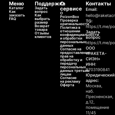
Меню
Поддержка
О
Контакты
Каталог
Задать
сервисе
Email:
Как
вопрос
О
заказать
Как
hello@raketacn
PoizonBox
FAQ
выбрать
Проверка
TG:
размер
оригинальности
Возврат
https://t.me/p
Политика в
товара
отношении
Задать
Отзывы
конфиденциальности
клиентов
вопрос
и обработки
персональных
https://t.me/p
данных
ООО
Согласие на
предоставление
«РАКЕТА-
прав на
СИЭН»
обработку и
передачу
ИНН:
персональных
9703190841
данных третьим
лицам
Юридический
Согласие
адрес:
на рекламу
Оферта
Москва,
наб.
Пресненская,
д.12,
помещение
11/45