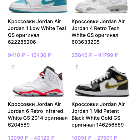
Кроссовки Jordan Air
Кроссовки Jordan Air
Jordan 1 Low White Teal
Jordan 4 Retro Tech
GS оригинал
White GS оригинал
622285206
603633205
9410
₽
–
15436
₽
25845
₽
–
41799
₽
Кроссовки Jordan Air
Кроссовки Jordan Air
Jordan 6 Retro Infrared
Jordan 1 Mid Patent
White GS 2014 оригинал
Black White Gold GS
6204589
оригинал 146256589
13099
₽
–
40120
₽
10091
₽
–
27501
₽