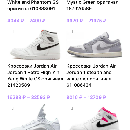
White and Phantom GS
Mystic Green оригинал
оригинал 610388091
187626589
4344
₽
–
7499
₽
9620
₽
–
21975
₽
Кроссовки Jordan Air
Кроссовки Jordan Air
Jordan 1 Retro High Yin
Jordan 1 stealth and
Yang White GS оригинал
white dior оригинал
21420589
611086434
16288
₽
–
32593
₽
8016
₽
–
12709
₽