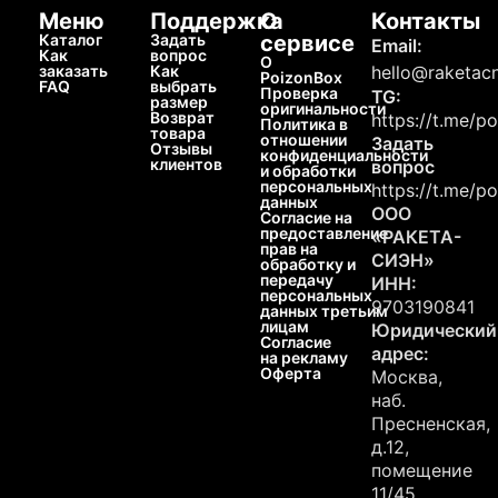
Меню
Поддержка
О
Контакты
Каталог
Задать
сервисе
Email:
Как
вопрос
О
заказать
Как
hello@raketacn
PoizonBox
FAQ
выбрать
Проверка
TG:
размер
оригинальности
Возврат
https://t.me/p
Политика в
товара
отношении
Задать
Отзывы
конфиденциальности
клиентов
вопрос
и обработки
персональных
https://t.me/p
данных
ООО
Согласие на
предоставление
«РАКЕТА-
прав на
СИЭН»
обработку и
передачу
ИНН:
персональных
9703190841
данных третьим
лицам
Юридический
Согласие
адрес:
на рекламу
Оферта
Москва,
наб.
Пресненская,
д.12,
помещение
11/45