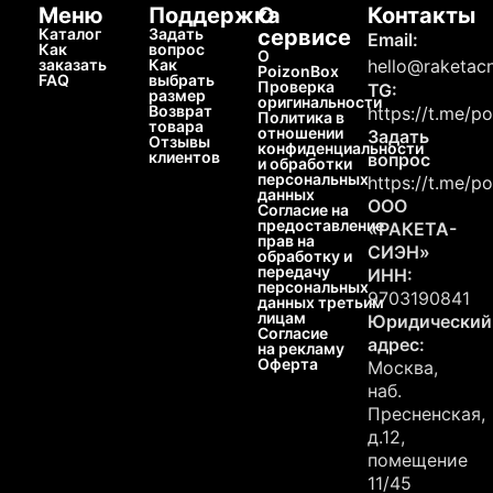
Меню
Поддержка
О
Контакты
Каталог
Задать
сервисе
Email:
Как
вопрос
О
заказать
Как
hello@raketacn
PoizonBox
FAQ
выбрать
Проверка
TG:
размер
оригинальности
Возврат
https://t.me/p
Политика в
товара
отношении
Задать
Отзывы
конфиденциальности
клиентов
вопрос
и обработки
персональных
https://t.me/p
данных
ООО
Согласие на
предоставление
«РАКЕТА-
прав на
СИЭН»
обработку и
передачу
ИНН:
персональных
9703190841
данных третьим
лицам
Юридический
Согласие
адрес:
на рекламу
Оферта
Москва,
наб.
Пресненская,
д.12,
помещение
11/45