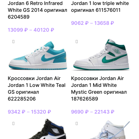
Jordan 6 Retro Infrared
Jordan 1 low triple white
White GS 2014 оригинал
оригинал 611576011
6204589
9062
₽
–
13658
₽
13099
₽
–
40120
₽
Кроссовки Jordan Air
Кроссовки Jordan Air
Jordan 1 Low White Teal
Jordan 1 Mid White
GS оригинал
Mystic Green оригинал
622285206
187626589
9342
₽
–
15320
₽
9690
₽
–
22143
₽