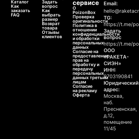
Каталог
Задать
сервисе
Email:
Как
вопрос
О
заказать
Как
hello@raketacn
PoizonBox
FAQ
выбрать
Проверка
TG:
размер
оригинальности
Возврат
https://t.me/p
Политика в
товара
отношении
Задать
Отзывы
конфиденциальности
клиентов
вопрос
и обработки
персональных
https://t.me/p
данных
ООО
Согласие на
предоставление
«РАКЕТА-
прав на
СИЭН»
обработку и
передачу
ИНН:
персональных
9703190841
данных третьим
лицам
Юридический
Согласие
адрес:
на рекламу
Оферта
Москва,
наб.
Пресненская,
д.12,
помещение
11/45