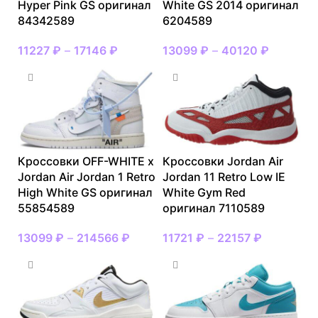
Hyper Pink GS оригинал
White GS 2014 оригинал
84342589
6204589
11227
₽
–
17146
₽
13099
₽
–
40120
₽
Кроссовки OFF-WHITE x
Кроссовки Jordan Air
Jordan Air Jordan 1 Retro
Jordan 11 Retro Low IE
High White GS оригинал
White Gym Red
55854589
оригинал 7110589
13099
₽
–
214566
₽
11721
₽
–
22157
₽