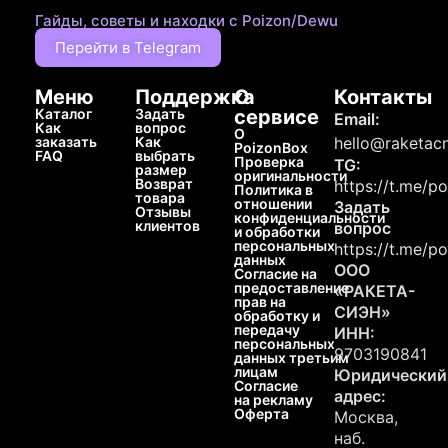
Гайды, советы и находки с Poizon/Dewu
Перейти в Telegram
Меню
Поддержка
О
Контакты
Каталог
Задать
сервисе
Email:
Как
вопрос
О
заказать
Как
hello@raketacn
PoizonBox
FAQ
выбрать
Проверка
TG:
размер
оригинальности
Возврат
https://t.me/p
Политика в
товара
отношении
Задать
Отзывы
конфиденциальности
клиентов
вопрос
и обработки
персональных
https://t.me/p
данных
ООО
Согласие на
предоставление
«РАКЕТА-
прав на
СИЭН»
обработку и
передачу
ИНН:
персональных
9703190841
данных третьим
лицам
Юридический
Согласие
адрес:
на рекламу
Оферта
Москва,
наб.