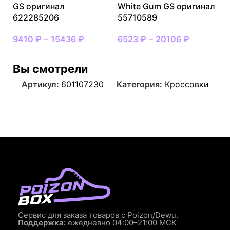
GS оригинал
White Gum GS оригинал
622285206
55710589
9410
₽
–
15436
₽
6523
₽
–
20106
₽
Вы смотрели
Артикул:
601107230
Категория:
Кроссовки
Сервис для заказа товаров с Poizon/Dewu.
Поддержка:
ежедневно 04:00–21:00 МСК