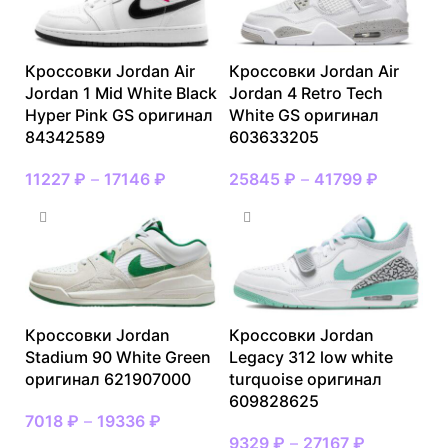
Кроссовки Jordan Air
Кроссовки Jordan Air
Jordan 1 Mid White Black
Jordan 4 Retro Tech
Hyper Pink GS оригинал
White GS оригинал
84342589
603633205
11227
₽
–
17146
₽
25845
₽
–
41799
₽
Кроссовки Jordan
Кроссовки Jordan
Stadium 90 White Green
Legacy 312 low white
оригинал 621907000
turquoise оригинал
609828625
7018
₽
–
19336
₽
9329
₽
–
27167
₽