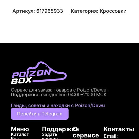
Артикул:
617965933
Категория:
Кроссовки
Сервис для заказа товаров с Poizon/Dewu.
Поддержка:
ежедневно 04:00–21:00 МСК
Гайды, советы и находки с Poizon/Dewu
Перейти в Telegram
Меню
Поддержка
О
Контакты
Каталог
Задать
сервисе
Email:
Как
вопрос