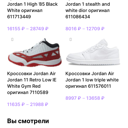
Jordan 1 High ’85 Black
Jordan 1 stealth and
White оригинал
white dior оригинал
611713449
611086434
16155
₽
–
28749
₽
8016
₽
–
12709
₽
Кроссовки Jordan Air
Кроссовки Jordan Air
Jordan 11 Retro Low IE
Jordan 1 low triple white
White Gym Red
оригинал 611576011
оригинал 7110589
8997
₽
–
13658
₽
11635
₽
–
21988
₽
Вы смотрели