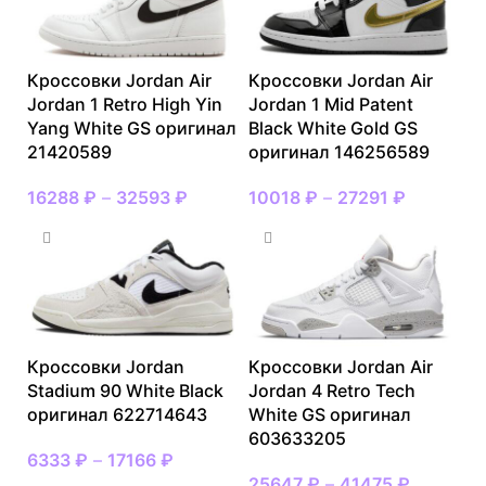
Кроссовки Jordan Air
Кроссовки Jordan Air
Jordan 1 Retro High Yin
Jordan 1 Mid Patent
Yang White GS оригинал
Black White Gold GS
21420589
оригинал 146256589
16288
₽
–
32593
₽
10018
₽
–
27291
₽
Кроссовки Jordan
Кроссовки Jordan Air
Stadium 90 White Black
Jordan 4 Retro Tech
оригинал 622714643
White GS оригинал
603633205
6333
₽
–
17166
₽
25647
₽
–
41475
₽