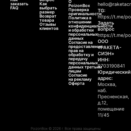
О
заказать
Как
hello@raketacn
PoizonBox
FAQ
выбрать
Проверка
TG:
размер
оригинальности
Возврат
https://t.me/p
Политика в
товара
отношении
Задать
Отзывы
конфиденциальности
клиентов
вопрос
и обработки
персональных
https://t.me/p
данных
ООО
Согласие на
предоставление
«РАКЕТА-
прав на
СИЭН»
обработку и
передачу
ИНН:
персональных
9703190841
данных третьим
лицам
Юридический
Согласие
адрес:
на рекламу
Оферта
Москва,
наб.
Пресненская,
д.12,
помещение
11/45
PoizonBox © 2026 г. Все права защищены