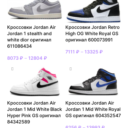
Кроссовки Jordan Air
Кроссовки Jordan Retro
Jordan 1 stealth and
High OG White Royal GS
white dior оригинал
оригинал 600073991
611086434
7111
₽
–
13325
₽
8073
₽
–
12804
₽
Кроссовки Jordan Air
Кроссовки Jordan Air
Jordan 1 Mid White Black
Jordan 1 Mid White Royal
Hyper Pink GS оригинал
GS оригинал 604352547
84342589
6256
₽
–
13993
₽