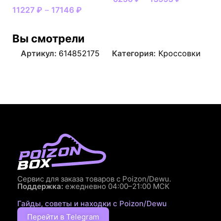
11227
₽
–
17146
₽
Вы смотрели
Артикул:
614852175
Категория:
Кроссовки
Сервис для заказа товаров с Poizon/Dewu.
Поддержка:
ежедневно 04:00–21:00 МСК
Гайды, советы и находки с Poizon/Dewu
Перейти в Telegram