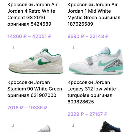
Кроссовки Jordan Air
Кроссовки Jordan Air
Jordan 4 Retro White
Jordan 1 Mid White
Cement GS 2016
Mystic Green оригинал
оригинал 5424589
187626589
14260
₽
–
42051
₽
9690
₽
–
22143
₽
Кроссовки Jordan
Кроссовки Jordan
Stadium 90 White Green
Legacy 312 low white
оригинал 621907000
turquoise оригинал
609828625
7018
₽
–
19336
₽
9329
₽
–
27167
₽