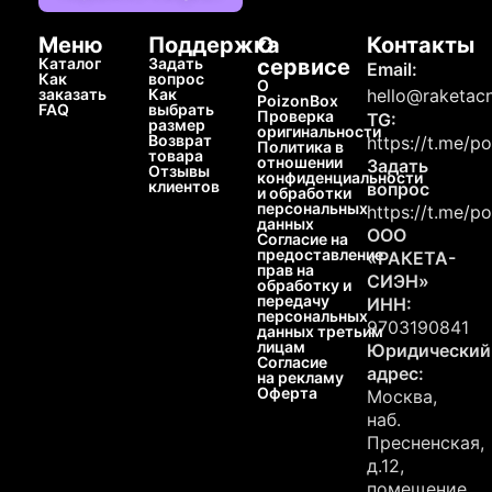
Меню
Поддержка
О
Контакты
Каталог
Задать
сервисе
Email:
Как
вопрос
О
заказать
Как
hello@raketacn
PoizonBox
FAQ
выбрать
Проверка
TG:
размер
оригинальности
Возврат
https://t.me/p
Политика в
товара
отношении
Задать
Отзывы
конфиденциальности
клиентов
вопрос
и обработки
персональных
https://t.me/p
данных
ООО
Согласие на
предоставление
«РАКЕТА-
прав на
СИЭН»
обработку и
передачу
ИНН:
персональных
9703190841
данных третьим
лицам
Юридический
Согласие
адрес:
на рекламу
Оферта
Москва,
наб.
Пресненская,
д.12,
помещение