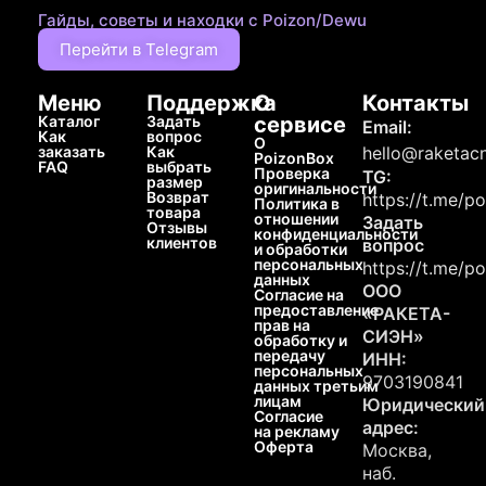
Гайды, советы и находки с Poizon/Dewu
Перейти в Telegram
Меню
Поддержка
О
Контакты
Каталог
Задать
сервисе
Email:
Как
вопрос
О
заказать
Как
hello@raketacn
PoizonBox
FAQ
выбрать
Проверка
TG:
размер
оригинальности
Возврат
https://t.me/p
Политика в
товара
отношении
Задать
Отзывы
конфиденциальности
клиентов
вопрос
и обработки
персональных
https://t.me/p
данных
ООО
Согласие на
предоставление
«РАКЕТА-
прав на
СИЭН»
обработку и
передачу
ИНН:
персональных
9703190841
данных третьим
лицам
Юридический
Согласие
адрес:
на рекламу
Оферта
Москва,
наб.