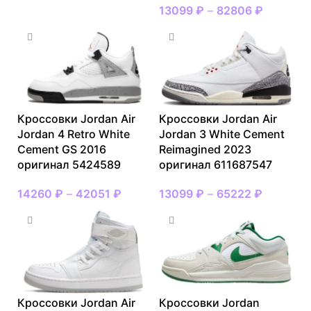
13099
₽
–
82806
₽
Кроссовки Jordan Air
Кроссовки Jordan Air
Jordan 4 Retro White
Jordan 3 White Cement
Cement GS 2016
Reimagined 2023
оригинал 5424589
оригинал 611687547
14260
₽
–
42051
₽
13099
₽
–
65222
₽
Кроссовки Jordan Air
Кроссовки Jordan