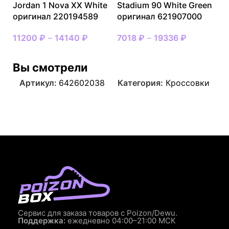
Jordan 1 Nova XX White
Stadium 90 White Green
оригинал 220194589
оригинал 621907000
11200
₽
–
14140
₽
7018
₽
–
19336
₽
Вы смотрели
Артикул:
642602038
Категория:
Кроссовки
Сервис для заказа товаров с Poizon/Dewu.
Поддержка:
ежедневно 04:00–21:00 МСК