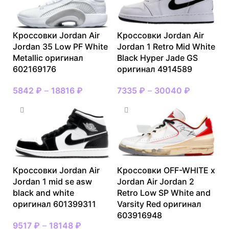
Кроссовки Jordan Air
Кроссовки Jordan Air
Jordan 35 Low PF White
Jordan 1 Retro Mid White
Metallic оригинал
Black Hyper Jade GS
602169176
оригинал 4914589
5842
₽
–
18816
₽
7335
₽
–
30040
₽
Кроссовки Jordan Air
Кроссовки OFF-WHITE x
Jordan 1 mid se asw
Jordan Air Jordan 2
black and white
Retro Low SP White and
оригинал 601399311
Varsity Red оригинал
603916948
9517
₽
–
18148
₽