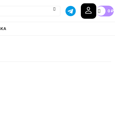
0
₽
ВКА
 x Nike Zoom Spiridon kk привозим с гарантией
бой город России, доступные цены.
.5
37.5
38
38.5
39
40
+9