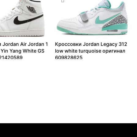
 Jordan Air Jordan 1
Кроссовки Jordan Legacy 312
 Yin Yang White GS
low white turquoise оригинал
 21420589
609828625
32593
₽
9262
₽
–
26959
₽