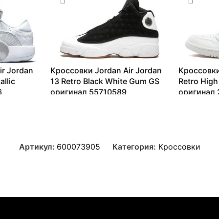
ir Jordan
Кроссовки Jordan Air Jordan
Кроссовки
llic
13 Retro Black White Gum GS
Retro High
6
оригинал 55710589
оригинал
6478
₽
–
20106
₽
16288
₽
–
Артикул:
600073905
Категория:
Кроссовки