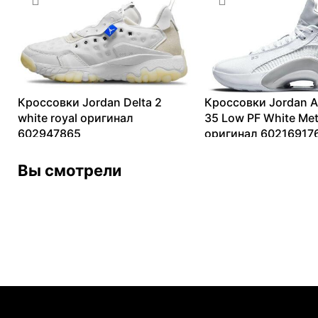
Кроссовки Jordan Delta 2
Кроссовки Jordan A
white royal оригинал
35 Low PF White Meta
602947865
оригинал 60216917
12576
₽
–
15717
₽
5802
₽
–
18674
₽
Вы смотрели