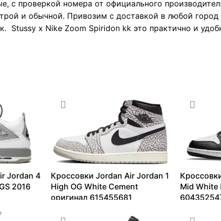
е, с проверкой номера от официального производител
трой и обычной. Привозим с доставкой в любой город 
. Stussy x Nike Zoom Spiridon kk это практично и удоб
r Jordan 4
Кроссовки Jordan Air Jordan 1
Кроссовки
 GS 2016
High OG White Cement
Mid White
оригинал 615455681
60435254
9183
₽
–
36199
₽
6213
₽
–
1