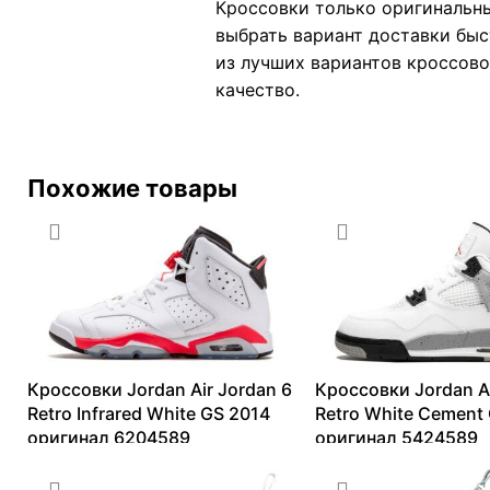
Кроссовки только оригинальны
выбрать вариант доставки быс
из лучших вариантов кроссовок
качество.
Похожие товары
Кроссовки Jordan Air Jordan 6
Кроссовки Jordan Ai
Retro Infrared White GS 2014
Retro White Cement
оригинал 6204589
оригинал 5424589
13099
₽
–
40120
₽
14154
₽
–
42051
₽