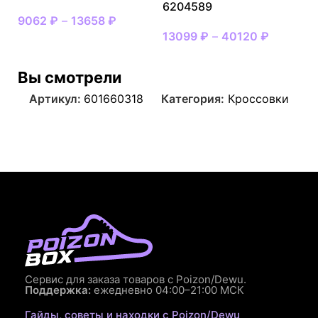
6204589
9062
₽
–
13658
₽
13099
₽
–
40120
₽
Вы смотрели
Артикул:
601660318
Категория:
Кроссовки
Сервис для заказа товаров с Poizon/Dewu.
Поддержка:
ежедневно 04:00–21:00 МСК
Гайды, советы и находки с Poizon/Dewu