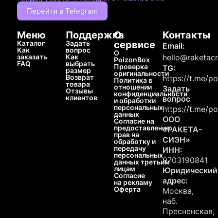
Перейти в Telegram
Меню
Поддержка
О
Контакты
Каталог
Задать
сервисе
Email:
Как
вопрос
О
заказать
Как
hello@raketacn
PoizonBox
FAQ
выбрать
Проверка
TG:
размер
оригинальности
Возврат
https://t.me/p
Политика в
товара
отношении
Задать
Отзывы
конфиденциальности
клиентов
вопрос
и обработки
персональных
https://t.me/p
данных
ООО
Согласие на
предоставление
«РАКЕТА-
прав на
СИЭН»
обработку и
передачу
ИНН:
персональных
9703190841
данных третьим
лицам
Юридический
Согласие
адрес:
на рекламу
Оферта
Москва,
наб.
Пресненская,