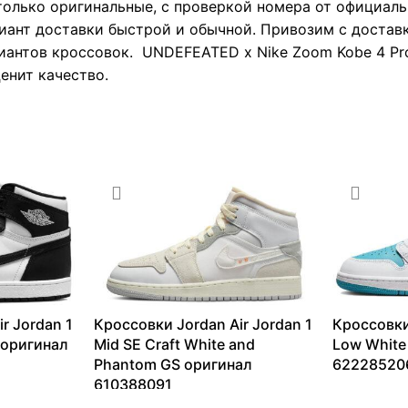
только оригинальные, с проверкой номера от официаль
иант доставки быстрой и обычной. Привозим с доставк
иантов кроссовок. UNDEFEATED x Nike Zoom Kobe 4 Pro
енит качество.
r Jordan 1
Кроссовки Jordan Air Jordan 1
Кроссовки
e оригинал
Mid SE Craft White and
Low White
Phantom GS оригинал
62228520
610388091
9341
₽
–