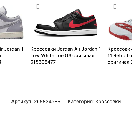
4344
₽
–
7499
₽
r Jordan 1
Кроссовки Jordan Air Jordan 1
Кроссовки
r
Low White Toe GS оригинал
11 Retro L
4
615608477
оригинал 
9365
₽
–
13099
₽
11634
₽
–
Артикул:
268824589
Категория:
Кроссовки