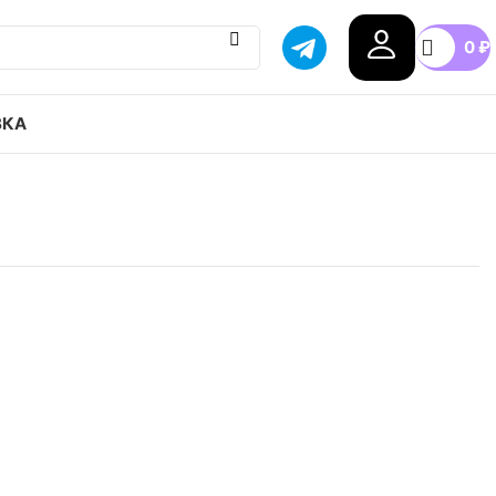
0
₽
ВКА
EATED x Nike Zoom Kobe 4 Protro Spurs привозим
оставка в любой город России, доступные цены.
.5
37.5
38.5
40
40.5
41
+8