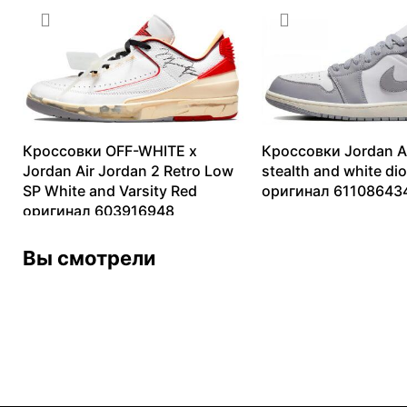
Кроссовки OFF-WHITE x
Кроссовки Jordan Ai
Jordan Air Jordan 2 Retro Low
stealth and white dio
SP White and Varsity Red
оригинал 61108643
оригинал 603916948
8016
₽
–
12708
₽
13099
₽
–
82153
₽
Вы смотрели