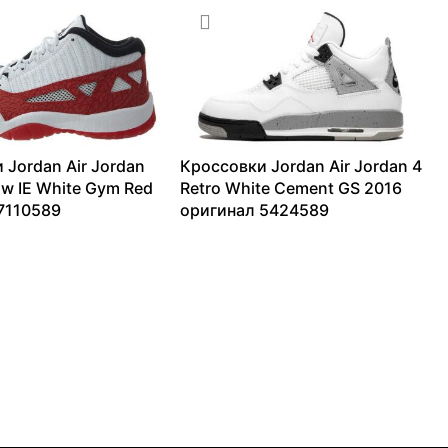
 Jordan Air Jordan
Кроссовки Jordan Air Jordan 4
ow IE White Gym Red
Retro White Cement GS 2016
7110589
оригинал 5424589
21987
₽
14153
₽
–
42051
₽