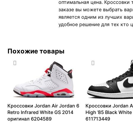
оптимальная цена. Кроссовки 
заказе вы можете выбрать вар
является одним из лучших вар
удобное решение для тех кто ц
Похожие товары
Кроссовки Jordan Air Jordan 6
Кроссовки Jordan Ai
Retro Infrared White GS 2014
High ’85 Black Whit
оригинал 6204589
611713449
13099
₽
–
40120
₽
16155
₽
–
28747
₽