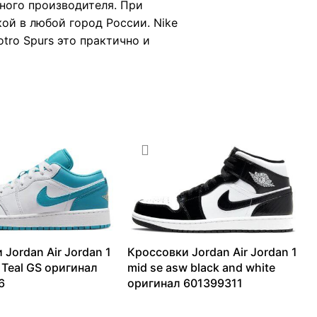
ного производителя. При
ой в любой город России. Nike
tro Spurs это практично и
 Jordan Air Jordan 1
Кроссовки Jordan Air Jordan 1
 Teal GS оригинал
mid se asw black and white
6
оригинал 601399311
15319
₽
9447
₽
–
18010
₽