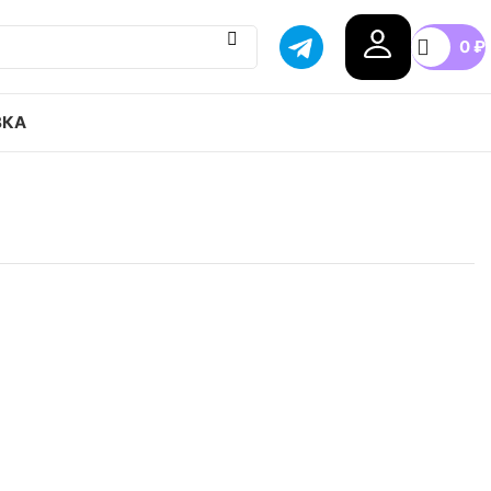
0
₽
ВКА
 Nike Freak 3 Zoom NRG EP привозим с гарантией
бой город России, доступные цены.
38
38.5
40
40.5
41
42
+7