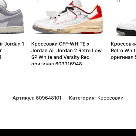
r Jordan 1
Кроссовки OFF-WHITE x
Кроссовки
r
Jordan Air Jordan 2 Retro Low
Retro Whi
4
SP White and Varsity Red
оригинал
оригинал 603916948
14260
₽
13099
₽
–
82806
₽
Артикул:
609648101
Категория:
Кроссовки