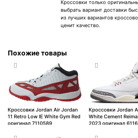
Кроссовки только оригинальны
выбрать вариант доставки быс
из лучших вариантов кроссовок
ценит качество.
Похожие товары
Кроссовки Jordan Air Jordan
Кроссовки Jordan Ai
11 Retro Low IE White Gym Red
White Cement Reima
оригинал 7110589
2023 оригинал 611
11721
₽
–
22157
₽
13099
₽
–
65222
₽