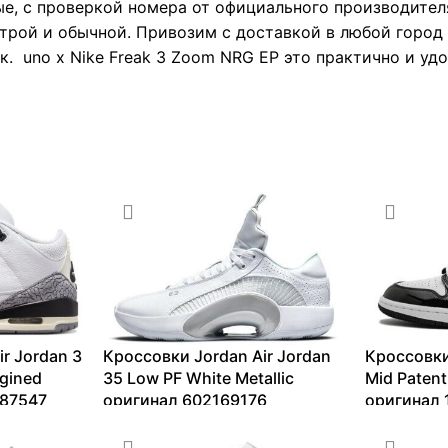
е, с проверкой номера от официального производител
трой и обычной. Привозим с доставкой в любой город 
. uno x Nike Freak 3 Zoom NRG EP это практично и уд
r Jordan 3
Кроссовки Jordan Air Jordan
Кроссовки
gined
35 Low PF White Metallic
Mid Patent
687547
оригинал 602169176
оригинал
5842
₽
–
18816
₽
10091
₽
–