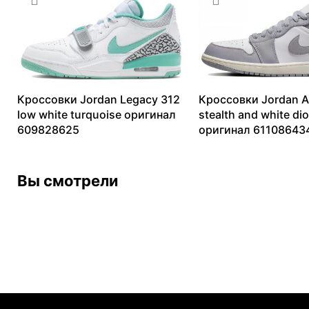
Кроссовки Jordan Legacy 312
Кроссовки Jordan Ai
low white turquoise оригинал
stealth and white dio
609828625
оригинал 61108643
9329
₽
–
27167
₽
8073
₽
–
12804
₽
Вы смотрели