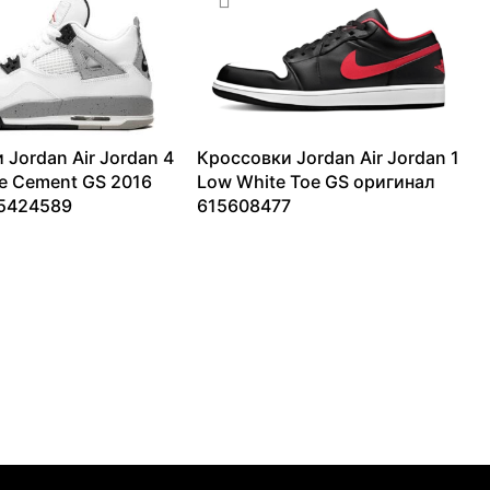
 Jordan Air Jordan 4
Кроссовки Jordan Air Jordan 1
te Cement GS 2016
Low White Toe GS оригинал
 5424589
615608477
–
42051
₽
9365
₽
–
13099
₽