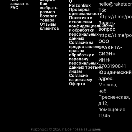
О
заказать
Как
hello@raketacn
PoizonBox
FAQ
выбрать
Проверка
TG:
размер
оригинальности
Возврат
https://t.me/p
Политика в
товара
отношении
Задать
Отзывы
конфиденциальности
клиентов
вопрос
и обработки
персональных
https://t.me/p
данных
ООО
Согласие на
предоставление
«РАКЕТА-
прав на
СИЭН»
обработку и
передачу
ИНН:
персональных
9703190841
данных третьим
лицам
Юридический
Согласие
адрес:
на рекламу
Оферта
Москва,
наб.
Пресненская,
д.12,
помещение
11/45
PoizonBox © 2026 г. Все права защищены