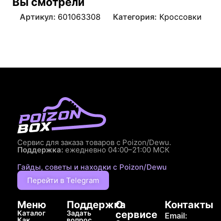
Вы смотрели
Артикул:
601063308
Категория:
Кроссовки
Сервис для заказа товаров с Poizon/Dewu.
Поддержка:
ежедневно 04:00–21:00 МСК
Гайды, советы и находки с Poizon/Dewu
Перейти в Telegram
Меню
Поддержка
О
Контакты
Каталог
Задать
сервисе
Email:
Как
вопрос