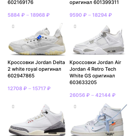
602169176
оригинал 601399311
5884
₽
–
18968
₽
9590
₽
–
18294
₽
Кроссовки Jordan Delta
Кроссовки Jordan Air
2 white royal оригинал
Jordan 4 Retro Tech
602947865
White GS оригинал
603633205
12708
₽
–
15717
₽
26056
₽
–
42144
₽