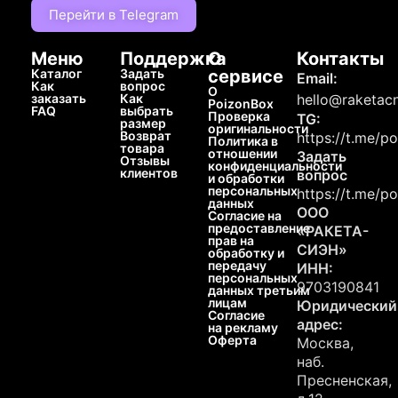
Перейти в Telegram
Меню
Поддержка
О
Контакты
Каталог
Задать
сервисе
Email:
Как
вопрос
О
заказать
Как
hello@raketacn
PoizonBox
FAQ
выбрать
Проверка
TG:
размер
оригинальности
Возврат
https://t.me/p
Политика в
товара
отношении
Задать
Отзывы
конфиденциальности
клиентов
вопрос
и обработки
персональных
https://t.me/p
данных
ООО
Согласие на
предоставление
«РАКЕТА-
прав на
СИЭН»
обработку и
передачу
ИНН:
персональных
9703190841
данных третьим
лицам
Юридический
Согласие
адрес:
на рекламу
Оферта
Москва,
наб.
Пресненская,