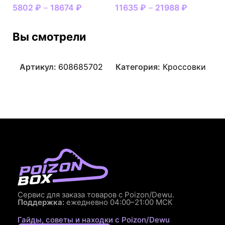
5802
₽
–
18674
₽
11635
₽
–
21988
₽
Вы смотрели
Артикул:
608685702
Категория:
Кроссовки
Сервис для заказа товаров с Poizon/Dewu.
Поддержка:
ежедневно 04:00–21:00 МСК
Гайды, советы и находки с Poizon/Dewu