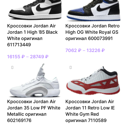
Кроссовки Jordan Air
Кроссовки Jordan Retro
Jordan 1 High ’85 Black
High OG White Royal GS
White оригинал
оригинал 600073991
611713449
7062
₽
–
13226
₽
16155
₽
–
28749
₽
Кроссовки Jordan Air
Кроссовки Jordan Air
Jordan 35 Low PF White
Jordan 11 Retro Low IE
Metallic оригинал
White Gym Red
602169176
оригинал 7110589