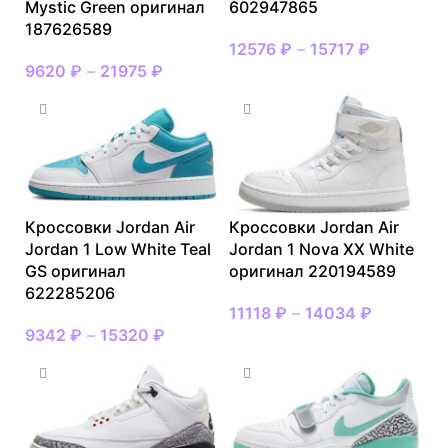
Mystic Green оригинал
602947865
187626589
12576
₽
–
15717
₽
9620
₽
–
21975
₽
Кроссовки Jordan Air
Кроссовки Jordan Air
Jordan 1 Low White Teal
Jordan 1 Nova XX White
GS оригинал
оригинал 220194589
622285206
11118
₽
–
14034
₽
9342
₽
–
15320
₽