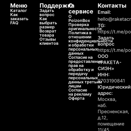
Меню
Поддержка
О
Контакты
Каталог
Задать
сервисе
Email:
Как
вопрос
О
заказать
Как
hello@raketacn
PoizonBox
FAQ
выбрать
Проверка
TG:
размер
оригинальности
Возврат
https://t.me/p
Политика в
товара
отношении
Задать
Отзывы
конфиденциальности
клиентов
вопрос
и обработки
персональных
https://t.me/p
данных
ООО
Согласие на
предоставление
«РАКЕТА-
прав на
СИЭН»
обработку и
передачу
ИНН:
персональных
9703190841
данных третьим
лицам
Юридический
Согласие
адрес:
на рекламу
Оферта
Москва,
наб.
Пресненская,
д.12,
помещение
11/45