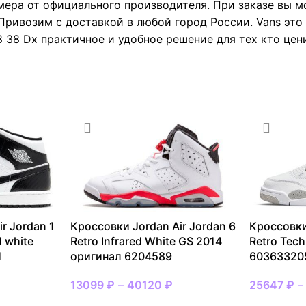
мера от официального производителя. При заказе вы 
Привозим с доставкой в любой город России. Vans это
 38 Dx практичное и удобное решение для тех кто цен
r Jordan 1
Кроссовки Jordan Air Jordan 6
Кроссовки
d white
Retro Infrared White GS 2014
Retro Tec
1
оригинал 6204589
60363320
13099
₽
–
40120
₽
25647
₽