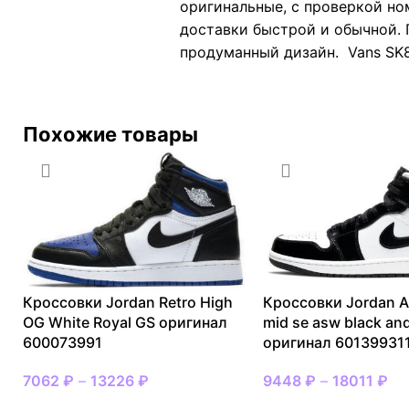
оригинальные, с проверкой но
доставки быстрой и обычной. 
продуманный дизайн. Vans SK8
Похожие товары
Кроссовки Jordan Retro High
Кроссовки Jordan Ai
OG White Royal GS оригинал
mid se asw black an
600073991
оригинал 60139931
7062
₽
–
13226
₽
9448
₽
–
18011
₽