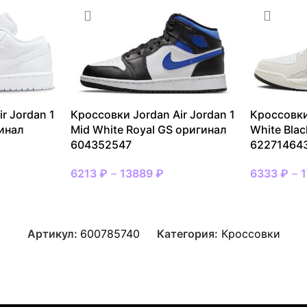
r Jordan 1
Кроссовки Jordan Air Jordan 1
Кроссовки
гинал
Mid White Royal GS оригинал
White Bla
604352547
62271464
6213
₽
–
13889
₽
6333
₽
–
Артикул:
600785740
Категория:
Кроссовки