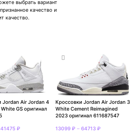
можете выбрать вариант
 признанное качество и
ит качество.
 Jordan Air Jordan 4
Кроссовки Jordan Air Jordan 3
h White GS оригинал
White Cement Reimagined
5
2023 оригинал 611687547
–
41475
₽
13099
₽
–
64713
₽