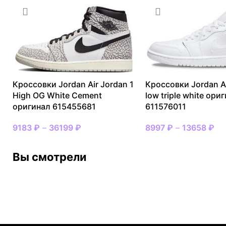
Кроссовки Jordan Air Jordan 1
Кроссовки Jordan Ai
High OG White Cement
low triple white ори
оригинал 615455681
611576011
9183
₽
–
36199
₽
8997
₽
–
13658
₽
Вы смотрели