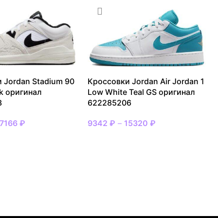
 Jordan Stadium 90
Кроссовки Jordan Air Jordan 1
ck оригинал
Low White Teal GS оригинал
3
622285206
17166
₽
9342
₽
–
15320
₽