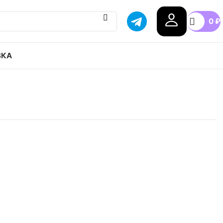
0
₽
ВКА
SK8 38 Dx привозим с гарантией оригинала,
оссии, доступные цены.
5
41
42
42.5
43