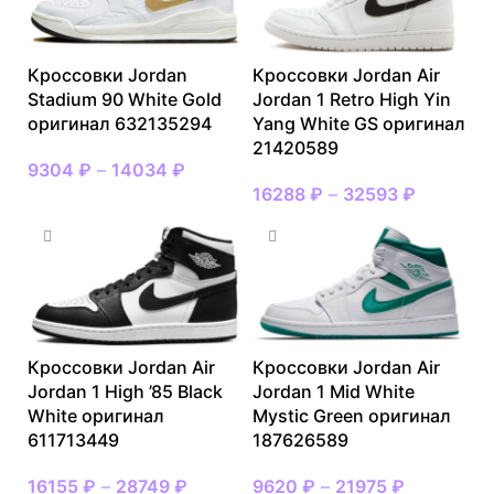
Кроссовки Jordan
Кроссовки Jordan Air
Stadium 90 White Gold
Jordan 1 Retro High Yin
оригинал 632135294
Yang White GS оригинал
21420589
9304
₽
–
14034
₽
16288
₽
–
32593
₽
Кроссовки Jordan Air
Кроссовки Jordan Air
Jordan 1 High ’85 Black
Jordan 1 Mid White
White оригинал
Mystic Green оригинал
611713449
187626589
16155
₽
–
28749
₽
9620
₽
–
21975
₽