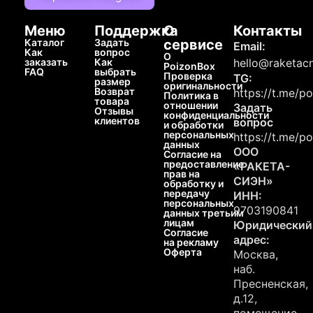
Меню
Поддержка
О
Контакты
Каталог
Задать
сервисе
Email:
Как
вопрос
О
заказать
Как
hello@raketacn
PoizonBox
FAQ
выбрать
Проверка
TG:
размер
оригинальности
Возврат
https://t.me/p
Политика в
товара
отношении
Задать
Отзывы
конфиденциальности
клиентов
вопрос
и обработки
персональных
https://t.me/p
данных
ООО
Согласие на
предоставление
«РАКЕТА-
прав на
СИЭН»
обработку и
передачу
ИНН:
персональных
9703190841
данных третьим
лицам
Юридический
Согласие
адрес:
на рекламу
Оферта
Москва,
наб.
Пресненская,
д.12,
помещение