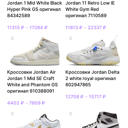
Jordan 1 Mid White Black
Jordan 11 Retro Low IE
Hyper Pink GS оригинал
White Gym Red
84342589
оригинал 7110589
11315
₽
–
17284
₽
11813
₽
–
22337
₽
Кроссовки Jordan Air
Кроссовки Jordan Delta
Jordan 1 Mid SE Craft
2 white royal оригинал
White and Phantom GS
602947865
оригинал 610388091
12708
₽
–
15717
₽
4402
₽
–
7609
₽