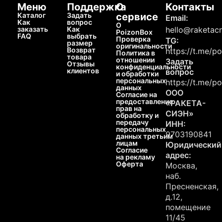
Меню
Поддержка
О
Контакты
Каталог
Задать
сервисе
Email:
Как
вопрос
О
заказать
Как
hello@raketacn
PoizonBox
FAQ
выбрать
Проверка
TG:
размер
оригинальности
Возврат
https://t.me/p
Политика в
товара
отношении
Задать
Отзывы
конфиденциальности
клиентов
вопрос
и обработки
персональных
https://t.me/p
данных
ООО
Согласие на
предоставление
«РАКЕТА-
прав на
СИЭН»
обработку и
передачу
ИНН:
персональных
9703190841
данных третьим
лицам
Юридический
Согласие
адрес:
на рекламу
Оферта
Москва,
наб.
Пресненская,
д.12,
помещение
11/45