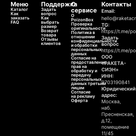
Меню
Поддержка
О
Контакты
Каталог
Задать
сервисе
Email:
Как
вопрос
О
заказать
Как
hello@raketacn
PoizonBox
FAQ
выбрать
Проверка
TG:
размер
оригинальности
Возврат
https://t.me/p
Политика в
товара
отношении
Задать
Отзывы
конфиденциальности
клиентов
вопрос
и обработки
персональных
https://t.me/p
данных
ООО
Согласие на
предоставление
«РАКЕТА-
прав на
СИЭН»
обработку и
передачу
ИНН:
персональных
9703190841
данных третьим
лицам
Юридический
Согласие
адрес:
на рекламу
Оферта
Москва,
наб.
Пресненская,
д.12,
помещение
11/45