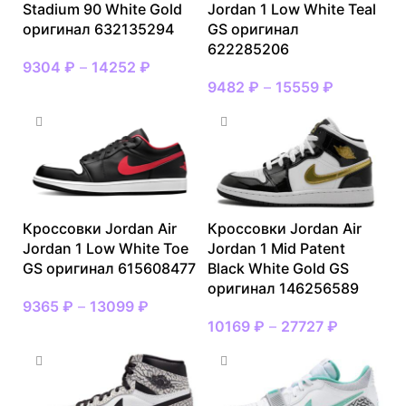
Stadium 90 White Gold
Jordan 1 Low White Teal
оригинал 632135294
GS оригинал
622285206
9304
₽
–
14252
₽
9482
₽
–
15559
₽
Кроссовки Jordan Air
Кроссовки Jordan Air
Jordan 1 Low White Toe
Jordan 1 Mid Patent
GS оригинал 615608477
Black White Gold GS
оригинал 146256589
9365
₽
–
13099
₽
10169
₽
–
27727
₽