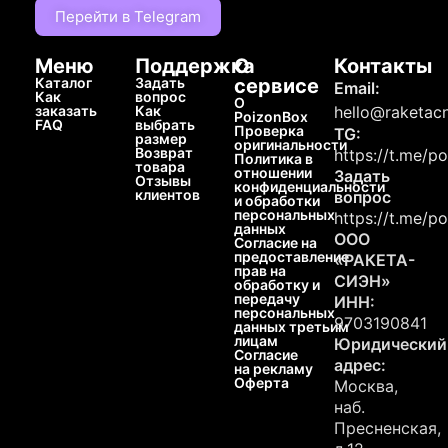
Перейти в Telegram
Меню
Поддержка
О
Контакты
Каталог
Задать
сервисе
Email:
Как
вопрос
О
заказать
Как
hello@raketacn
PoizonBox
FAQ
выбрать
Проверка
TG:
размер
оригинальности
Возврат
https://t.me/p
Политика в
товара
отношении
Задать
Отзывы
конфиденциальности
клиентов
вопрос
и обработки
персональных
https://t.me/p
данных
ООО
Согласие на
предоставление
«РАКЕТА-
прав на
СИЭН»
обработку и
передачу
ИНН:
персональных
9703190841
данных третьим
лицам
Юридический
Согласие
адрес:
на рекламу
Оферта
Москва,
наб.
Пресненская,