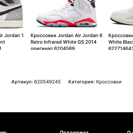
r Jordan 1
Кроссовки Jordan Air Jordan 6
Кроссовки
nt
Retro Infrared White GS 2014
White Bla
1
оригинал 6204589
62271464
13099
₽
–
40120
₽
6333
₽
–
Артикул:
620549245
Категория:
Кроссовки
ню
Поддержка
О 