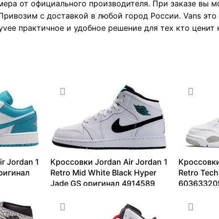
мера от официального производителя. При заказе вы 
Привозим с доставкой в любой город России. Vans это
vee практичное и удобное решение для тех кто ценит
r Jordan 1
Кроссовки Jordan Air Jordan 1
Кроссовки
оригинал
Retro Mid White Black Hyper
Retro Tec
Jade GS оригинал 4914589
60363320
7335
₽
–
29809
₽
25647
₽