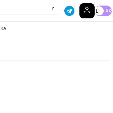
0
₽
ВКА
Wayvee привозим с гарантией оригинала, доставка
ступные цены.
8
38.5
39
40
40.5
41
+5