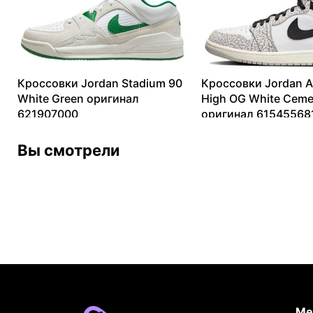
Кроссовки Jordan Stadium 90
Кроссовки Jordan Ai
White Green оригинал
High OG White Ceme
621907000
оригинал 61545568
6969
₽
–
19336
₽
9183
₽
–
36199
₽
Вы смотрели
Ме