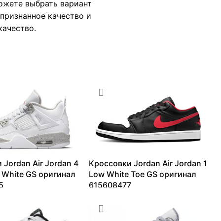
можете выбрать вариант
 признанное качество и
 качество.
 Jordan Air Jordan 4
Кроссовки Jordan Air Jordan 1
h White GS оригинал
Low White Toe GS оригинал
5
615608477
–
41475
₽
9365
₽
–
13099
₽