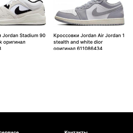
 Jordan Stadium 90
Кроссовки Jordan Air Jordan 1
ck оригинал
stealth and white dior
3
оригинал 611086434
17166
₽
8016
₽
–
12709
₽
сервисе
Контакты