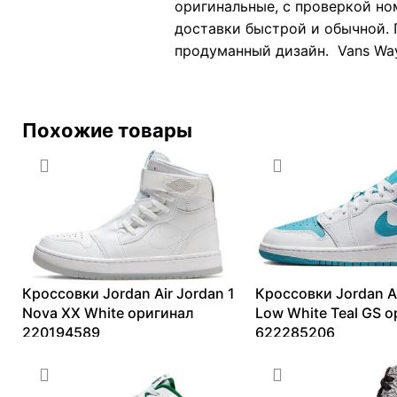
оригинальные, с проверкой но
доставки быстрой и обычной. 
продуманный дизайн. Vans Way
Похожие товары
Кроссовки Jordan Air Jordan 1
Кроссовки Jordan Ai
Nova XX White оригинал
Low White Teal GS 
220194589
622285206
11118
₽
–
14034
₽
9342
₽
–
15320
₽