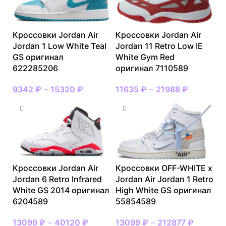
Кроссовки Jordan Air
Кроссовки Jordan Air
Jordan 1 Low White Teal
Jordan 11 Retro Low IE
GS оригинал
White Gym Red
622285206
оригинал 7110589
9342
₽
–
15320
₽
11635
₽
–
21988
₽
Кроссовки Jordan Air
Кроссовки OFF-WHITE x
Jordan 6 Retro Infrared
Jordan Air Jordan 1 Retro
White GS 2014 оригинал
High White GS оригинал
6204589
55854589
13099
₽
–
40120
₽
13099
₽
–
212877
₽