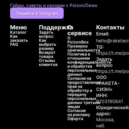
Гайды, советы и находки с Poizon/Dewu
Перейти в Telegram
Меню
Поддержка
О
Контакты
Каталог
Задать
сервисе
Email:
Как
вопрос
О
заказать
Как
hello@raketacn
PoizonBox
FAQ
выбрать
Проверка
TG:
размер
оригинальности
Возврат
https://t.me/p
Политика в
товара
отношении
Задать
Отзывы
конфиденциальности
клиентов
вопрос
и обработки
персональных
https://t.me/p
данных
ООО
Согласие на
предоставление
«РАКЕТА-
прав на
СИЭН»
обработку и
передачу
ИНН:
персональных
9703190841
данных третьим
лицам
Юридический
Согласие
адрес:
на рекламу
Оферта
Москва,
наб.