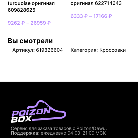
turquoise оригинал
оригинал 622714643
609828625
6333
₽
–
17166
₽
9262
₽
–
26959
₽
Вы смотрели
Артикул:
619826604
Категория:
Кроссовки
Сервис для заказа товаров с Poizon/Dewu.
Поддержка:
ежедневно 04:00–21:00 МСК