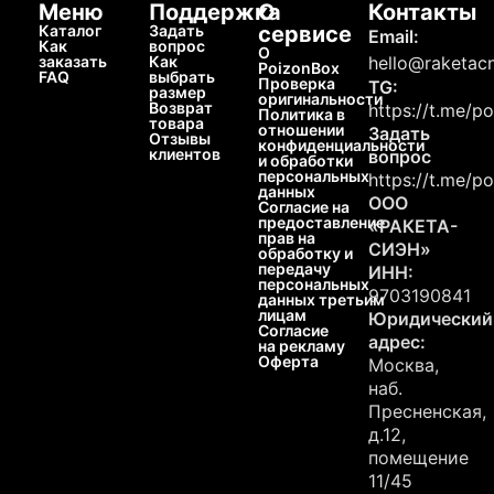
Меню
Поддержка
О
Контакты
Каталог
Задать
сервисе
Email:
Как
вопрос
О
заказать
Как
hello@raketacn
PoizonBox
FAQ
выбрать
Проверка
TG:
размер
оригинальности
Возврат
https://t.me/p
Политика в
товара
отношении
Задать
Отзывы
конфиденциальности
клиентов
вопрос
и обработки
персональных
https://t.me/p
данных
ООО
Согласие на
предоставление
«РАКЕТА-
прав на
СИЭН»
обработку и
передачу
ИНН:
персональных
9703190841
данных третьим
лицам
Юридический
Согласие
адрес:
на рекламу
Оферта
Москва,
наб.
Пресненская,
д.12,
помещение
11/45