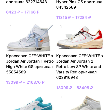
оригинал 622714643
Hyper Pink GS оригинал
84342589
6423
₽
–
17166
₽
11315
₽
–
17284
₽
Кроссовки OFF-WHITE x
Кроссовки OFF-WHITE x
Jordan Air Jordan 1 Retro
Jordan Air Jordan 2
High White GS оригинал
Retro Low SP White and
55854589
Varsity Red оригинал
603916948
13099
₽
–
216370
₽
13099
₽
–
83498
₽