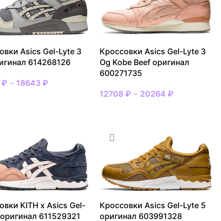
вки Asics Gel-Lyte 3
Кроссовки Asics Gel-Lyte 3
игинал 614268126
Og Kobe Beef оригинал
600271735
7
₽
–
18643
₽
12708
₽
–
20264
₽
АТЬ РАЗМЕР
ВЫБРАТЬ РАЗМЕР
вки KITH x Asics Gel-
Кроссовки Asics Gel-Lyte 5
5 оригинал 611529321
оригинал 603991328