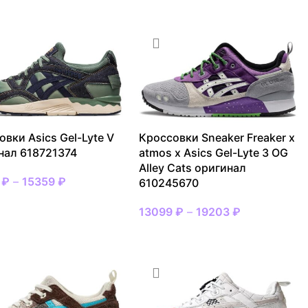
овки Asics Gel-Lyte V
Кроссовки Sneaker Freaker x
нал 618721374
atmos x Asics Gel-Lyte 3 OG
Alley Cats оригинал
8
₽
–
15359
₽
610245670
АТЬ РАЗМЕР
13099
₽
–
19203
₽
ВЫБРАТЬ РАЗМЕР