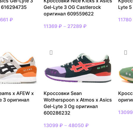
ics Gel-Lyte 3
Кроссовки Nice Kicks x Asics
Кроссо
 616294735
Gel-Lyte 3 OG Castlerock
Lyte 
оригинал 609559622
661
₽
1178
11369
₽
–
27289
₽
МЕР
ВЫБР
ВЫБРАТЬ РАЗМЕР
eams x AFEW x
Кроссовки Sean
Кросс
te 3 оригинал
Wotherspoon x Atmos x Asics
ориги
Gel-Lyte 3 Og оригинал
1309
600286232
ВЫБР
13099
₽
–
48050
₽
МЕР