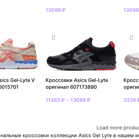
13099
₽
1309
МЕР
ВЫБРАТЬ РАЗМЕР
ВЫБР
ics Gel-Lyte V
Кроссовки Asics Gel-Lyte
Кросс
0015701
оригинал 607173890
ориги
11383
₽
–
13099
₽
3339
МЕР
ВЫБРАТЬ РАЗМЕР
ВЫБР
Load more produ
нальные кроссовки коллекции Asics Gel Lyte в нашем 