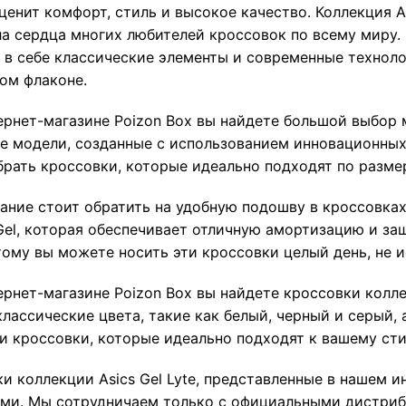
 ценит комфорт, стиль и высокое качество. Коллекция As
ла сердца многих любителей кроссовок по всему миру.
в себе классические элементы и современные технолог
ом флаконе.
ернет-магазине Poizon Box вы найдете большой выбор м
е модели, созданные с использованием инновационных
брать кроссовки, которые идеально подходят по размер
ние стоит обратить на удобную подошву в кроссовках 
el, которая обеспечивает отличную амортизацию и защ
тому вы можете носить эти кроссовки целый день, не 
рнет-магазине Poizon Box вы найдете кроссовки колле
лассические цвета, такие как белый, черный и серый, 
и кроссовки, которые идеально подходят к вашему ст
и коллекции Asics Gel Lyte, представленные в нашем и
ми. Мы сотрудничаем только с официальными дистриб