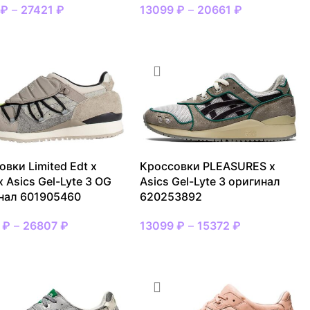
3
₽
–
27421
₽
13099
₽
–
20661
₽
АТЬ РАЗМЕР
ВЫБРАТЬ РАЗМЕР
вки Limited Edt x
Кроссовки PLEASURES x
 Asics Gel-Lyte 3 OG
Asics Gel-Lyte 3 оригинал
нал 601905460
620253892
9
₽
–
26807
₽
13099
₽
–
15372
₽
АТЬ РАЗМЕР
ВЫБРАТЬ РАЗМЕР