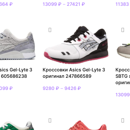
664
₽
13099
₽
–
27421
₽
1138
МЕР
ВЫБРАТЬ РАЗМЕР
ВЫБР
ics Gel-Lyte 3
Кроссовки Asics Gel-Lyte 3
Кроссо
 605686238
оригинал 247866589
SBTG x
ориги
099
₽
9280
₽
–
9426
₽
1309
МЕР
ВЫБРАТЬ РАЗМЕР
ВЫБР