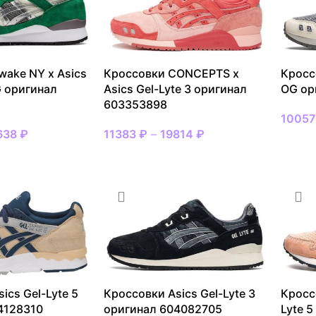
wake NY x Asics
Кроссовки CONCEPTS x
Кроссо
G оригинал
Asics Gel-Lyte 3 оригинал
OG ор
603353898
1005
638
₽
11383
₽
–
19814
₽
ВЫБР
МЕР
ВЫБРАТЬ РАЗМЕР
ics Gel-Lyte 5
Кроссовки Asics Gel-Lyte 3
Кроссо
4128310
оригинал 604082705
Lyte 