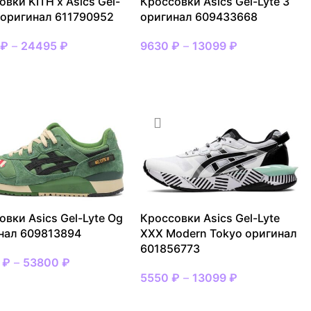
вки KITH x Asics Gel-
Кроссовки Asics Gel-Lyte 3
5 оригинал 611790952
оригинал 609433668
0
₽
–
24495
₽
9630
₽
–
13099
₽
АТЬ РАЗМЕР
ВЫБРАТЬ РАЗМЕР
овки Asics Gel-Lyte Og
Кроссовки Asics Gel-Lyte
нал 609813894
XXX Modern Tokyo оригинал
601856773
9
₽
–
53800
₽
5550
₽
–
13099
₽
АТЬ РАЗМЕР
ВЫБРАТЬ РАЗМЕР