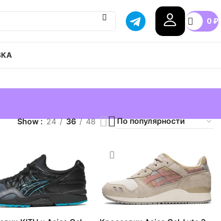
0
₽
ВКА
Show
24
36
48