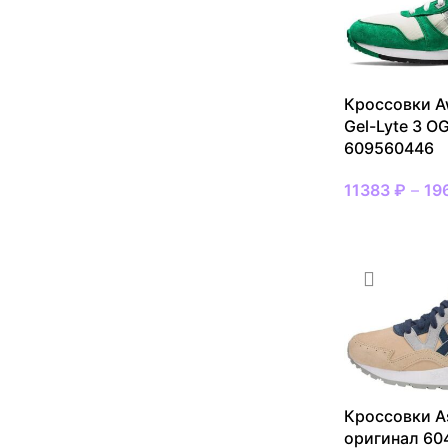
Кроссовки A
Gel-Lyte 3 O
609560446
11383
₽
–
19
ВЫБРАТЬ РАЗ
Кроссовки As
оригинал 60