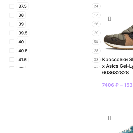
37.5
24
38
17
39
26
39.5
29
40
50
40.5
28
Кроссовки Sb
41.5
33
x Asics Gel-L
42
36
603632828
42.5
33
7406
₽
–
15
43.5
35
ВЫБРАТЬ РАЗ
44
27
44.5
18
45
20
46
11
46.5
6