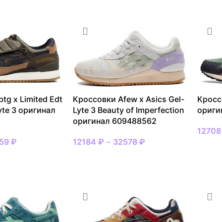
ВЫБРАТЬ РАЗМЕР
tg x Limited Edt
Кроссовки Afew x Asics Gel-
Кросс
yte 3 оригинал
Lyte 3 Beauty of Imperfection
ориги
оригинал 609488562
1270
359
₽
12184
₽
–
32578
₽
ВЫБР
МЕР
ВЫБРАТЬ РАЗМЕР