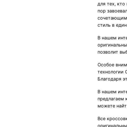
для тех, кто
пор завоева
сочетающим 
стиль в един
В нашем инт
оригинальны
позволит вы
Особое внима
технологии G
Благодаря э
В нашем инте
предлагаем к
можете найт
Все кроссовк
оригинальны