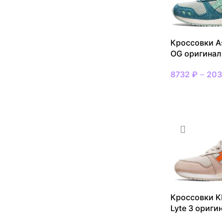
47
4
48
5
49
3
Кроссовки As
OG оригинал
8732
₽
–
20
ВЫБРАТЬ РАЗ
Кроссовки KI
Lyte 3 ориги