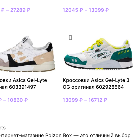
9
₽
–
27289
₽
12045
₽
–
13099
₽
АТЬ РАЗМЕР
ВЫБРАТЬ РАЗМЕР
овки Asics Gel-Lyte
Кроссовки Asics Gel-Lyte 3
нал 603391497
OG оригинал 602928564
₽
–
10860
₽
13099
₽
–
16712
₽
АТЬ РАЗМЕР
ВЫБРАТЬ РАЗМЕР
cts
интернет-магазине Poizon Box — это отличный выбор