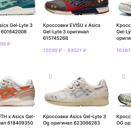
ics Gel-Lyte 3
Кроссовки EVISU x Asics
Кросс
 601642008
Gel-Lyte 3 оригинал
Gel-Ly
615745268
ориги
396
₽
13099
₽
–
44521
₽
1028
МЕР
ВЫБРАТЬ РАЗМЕР
ВЫБР
TH x Asics Gel-
Кроссовки Asics Gel-Lyte 3
Кроссо
нал 618409350
Og оригинал 623066283
OG ор