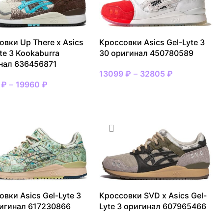
овки Up There x Asics
Кроссовки Asics Gel-Lyte 3
te 3 Kookaburra
30 оригинал 450780589
нал 636456871
13099
₽
–
32805
₽
7
₽
–
19960
₽
ВЫБРАТЬ РАЗМЕР
АТЬ РАЗМЕР
вки Asics Gel-Lyte 3
Кроссовки SVD x Asics Gel-
игинал 617230866
Lyte 3 оригинал 607965466