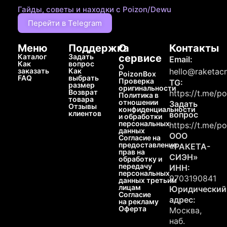
Гайды, советы и находки с Poizon/Dewu
Перейти в Telegram
Меню
Поддержка
О
Контакты
Каталог
Задать
сервисе
Email:
Как
вопрос
О
заказать
Как
hello@raketacn
PoizonBox
FAQ
выбрать
Проверка
TG:
размер
оригинальности
Возврат
https://t.me/p
Политика в
товара
отношении
Задать
Отзывы
конфиденциальности
клиентов
вопрос
и обработки
персональных
https://t.me/p
данных
ООО
Согласие на
предоставление
«РАКЕТА-
прав на
СИЭН»
обработку и
передачу
ИНН:
персональных
9703190841
данных третьим
лицам
Юридический
Согласие
адрес:
на рекламу
Оферта
Москва,
наб.