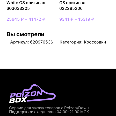
White GS оригинал
GS оригинал
603633205
622285206
25645
₽
–
41472
₽
9341
₽
–
15319
₽
Вы смотрели
Артикул:
620976536
Категория:
Кроссовки
Сервис для заказа товаров с Poizon/Dewu.
Поддержка:
ежедневно 04:00–21:00 МСК