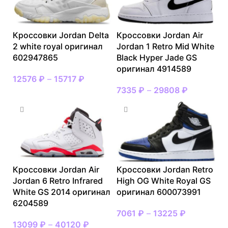
Кроссовки Jordan Delta
Кроссовки Jordan Air
2 white royal оригинал
Jordan 1 Retro Mid White
602947865
Black Hyper Jade GS
оригинал 4914589
12576
₽
–
15717
₽
7335
₽
–
29808
₽
Кроссовки Jordan Air
Кроссовки Jordan Retro
Jordan 6 Retro Infrared
High OG White Royal GS
White GS 2014 оригинал
оригинал 600073991
6204589
7061
₽
–
13225
₽
13099
₽
–
40120
₽