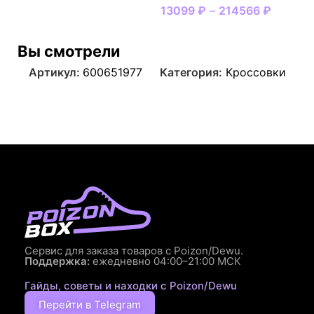
13099
₽
–
214566
₽
Вы смотрели
Артикул:
600651977
Категория:
Кроссовки
Сервис для заказа товаров с Poizon/Dewu.
Поддержка:
ежедневно 04:00–21:00 МСК
Гайды, советы и находки с Poizon/Dewu
Перейти в Telegram