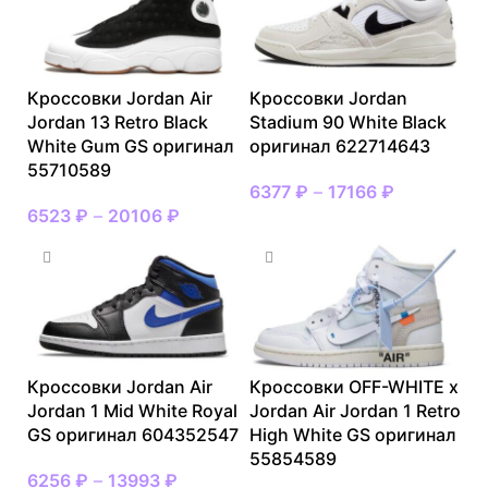
Кроссовки Jordan Air
Кроссовки Jordan
Jordan 13 Retro Black
Stadium 90 White Black
White Gum GS оригинал
оригинал 622714643
55710589
6377
₽
–
17166
₽
6523
₽
–
20106
₽
Кроссовки Jordan Air
Кроссовки OFF-WHITE x
Jordan 1 Mid White Royal
Jordan Air Jordan 1 Retro
GS оригинал 604352547
High White GS оригинал
55854589
6256
₽
–
13993
₽