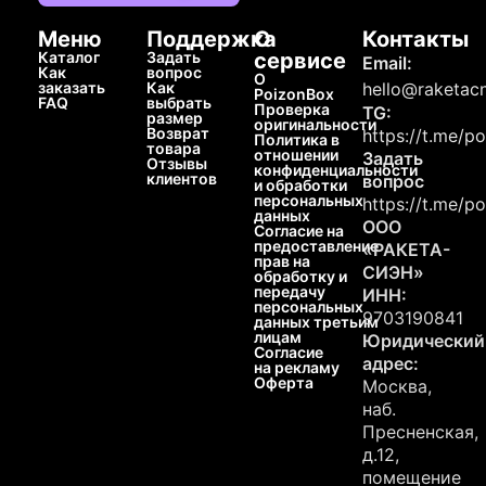
Меню
Поддержка
О
Контакты
Каталог
Задать
сервисе
Email:
Как
вопрос
О
заказать
Как
hello@raketacn
PoizonBox
FAQ
выбрать
Проверка
TG:
размер
оригинальности
Возврат
https://t.me/p
Политика в
товара
отношении
Задать
Отзывы
конфиденциальности
клиентов
вопрос
и обработки
персональных
https://t.me/p
данных
ООО
Согласие на
предоставление
«РАКЕТА-
прав на
СИЭН»
обработку и
передачу
ИНН:
персональных
9703190841
данных третьим
лицам
Юридический
Согласие
адрес:
на рекламу
Оферта
Москва,
наб.
Пресненская,
д.12,
помещение