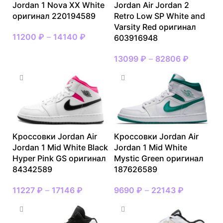
Jordan 1 Nova XX White
Jordan Air Jordan 2
оригинал 220194589
Retro Low SP White and
Varsity Red оригинал
11200
₽
–
14140
₽
603916948
13099
₽
–
82806
₽
Кроссовки Jordan Air
Кроссовки Jordan Air
Jordan 1 Mid White Black
Jordan 1 Mid White
Hyper Pink GS оригинал
Mystic Green оригинал
84342589
187626589
11227
₽
–
17146
₽
9690
₽
–
22143
₽